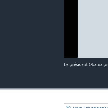
0:00
0:00:00
Le président Obama pr