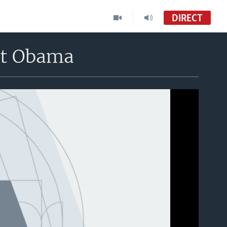
DIRECT
ent Obama
able