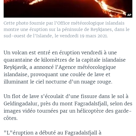
Cette photo fournie par l'Office météorologique islandais
montre une éruption sur la péninsule de Reykjanes, dans le
sud-ouest de l'Islande, le vendredi 19 mars 2021.
Un volcan est entré en éruption vendredi à une
quarantaine de kilomètres de la capitale islandaise
Reykjavik, a annoncé l'Agence météorologique
islandaise, provoquant une coulée de lave et
illuminant le ciel nocturne d'un nuage rouge.
Un flot de lave s'écoulait d'une fissure dans le sol à
Geldingadalur, près du mont Fagradalsfjall, selon des
images vidéo tournées par un hélicoptère des garde-
côtes.
"L"éruption a débuté au Fagradalsfjall à