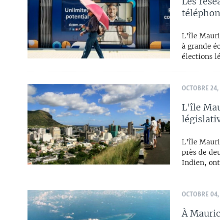
Les rése
téléphon
L'île Mauri
à grande éc
élections l
OCTOBRE 24,
L'île Ma
législati
L'île Maur
près de deu
Indien, on
OCTOBRE 04,
À Mauric