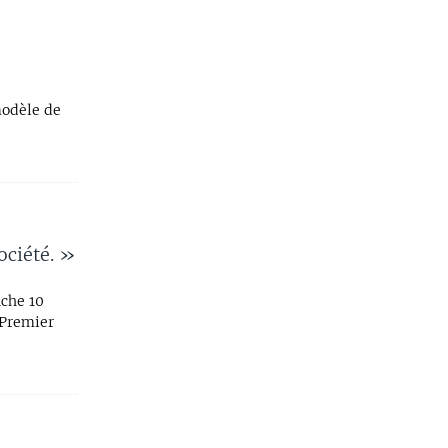
modèle de
ociété. »
nche 10
 Premier