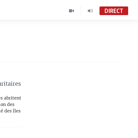
DIRECT
ritaires
es abritent
ion des
é des îles