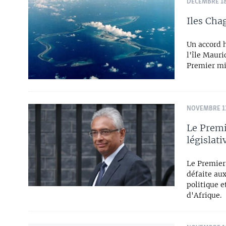
DÉCEMBRE 18
Iles Cha
Un accord 
l'île Mauri
Premier mi
NOVEMBRE 11
Le Premi
législati
Le Premier
défaite aux
politique e
d'Afrique.