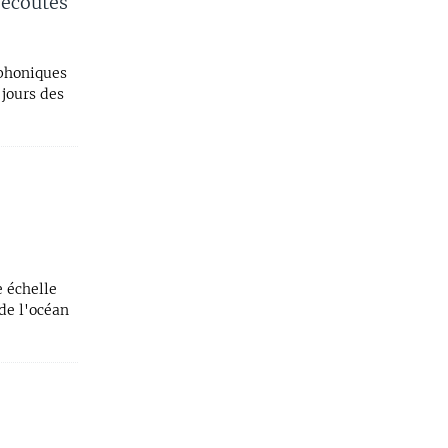
'écoutes
éphoniques
 jours des
e échelle
de l'océan