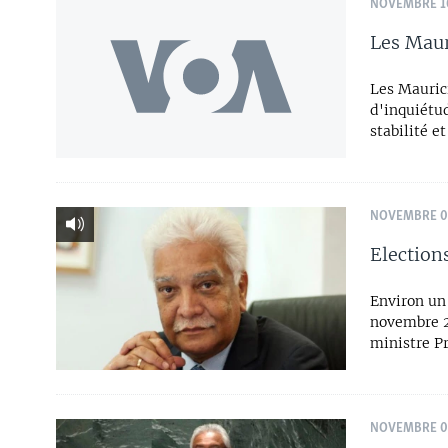
NOVEMBRE 10
Les Maur
Les Maurici
d'inquiétu
stabilité e
NOVEMBRE 08
Election
Environ un
novembre 2
ministre P
NOVEMBRE 08