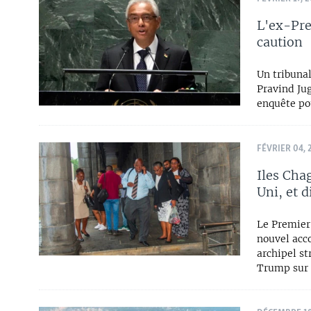
L'ex-Pre
caution
Un tribuna
Pravind Jug
enquête po
FÉVRIER 04, 
Iles Cha
Uni, et 
Le Premier
nouvel acco
archipel st
Trump sur 