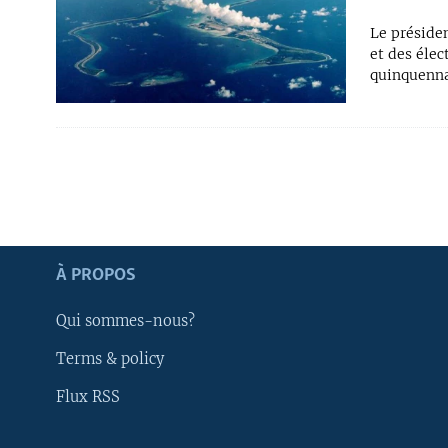
Le préside
et des élec
quinquenna
Apprenez L'anglais
À PROPOS
SUIVEZ-NOUS
Qui sommes-nous?
Terms & policy
Flux RSS
Langues