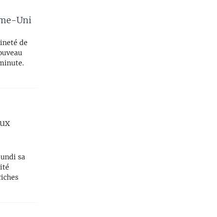
aume-Uni
ineté de
nouveau
minute.
aux
lundi sa
ité
riches