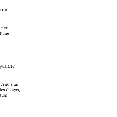
sous
icien
 d'une
Royaume-
rvenu à un
les Chagos,
ation