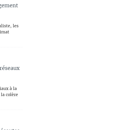
ngement
liste, les
limat
 réseaux
iaux à la
la colère