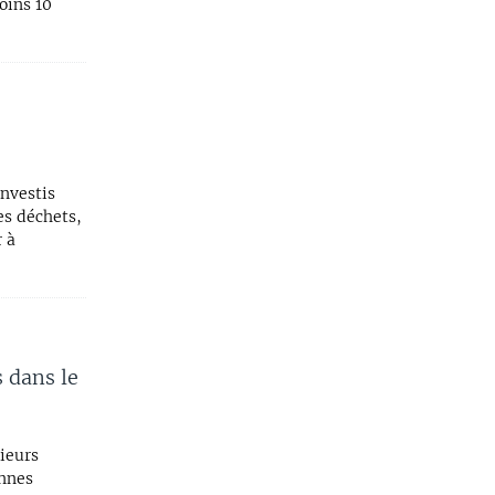
oins 10
investis
es déchets,
r à
 dans le
sieurs
onnes