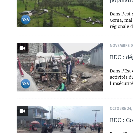
populati
Dans l'est 
Goma, malg
régionale d
NOVEMBRE 02
RDC : dé
Dans l'Est 
activités 
l'insécurité
OCTOBRE 24,
RDC : Go