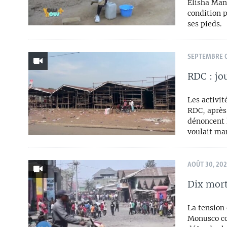
Elisha Man
condition p
ses pieds.
SEPTEMBRE 0
RDC : jo
Les activit
RDC, après
dénoncent 
voulait ma
AOÛT 30, 20
Dix mort
La tension 
Monusco co