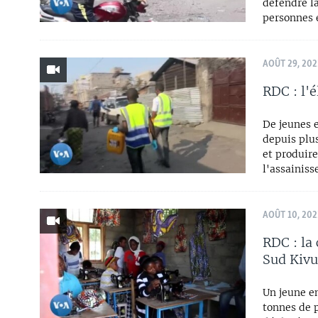
défendre la
personnes e
AOÛT 29, 202
RDC : l'
De jeunes e
depuis plus
et produire
l'assainiss
AOÛT 10, 202
RDC : la
Sud Kivu
Un jeune en
tonnes de p