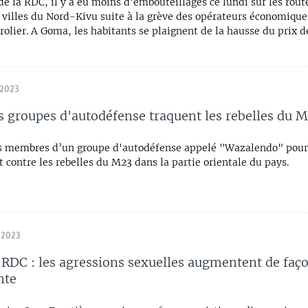
de la RDC, il y a eu moins d’embouteillages ce lundi sur les rout
s villes du Nord-Kivu suite à la grève des opérateurs économique
rolier. A Goma, les habitants se plaignent de la hausse du prix d
 2023
s groupes d'autodéfense traquent les rebelles du 
s membres d’un groupe d'autodéfense appelé "Wazalendo" pour
 contre les rebelles du M23 dans la partie orientale du pays.
 2023
a RDC : les agressions sexuelles augmentent de faç
nte