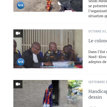
Selon Méde
se présente
l'organisat
situation 
OCTOBRE 03,
Le colo
Dans l'Est 
Nord-Kivu a
adeptes de
SEPTEMBRE 1
Handicap
dessin