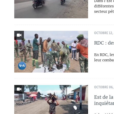
Dans l’Est 
différente
secteur pét
OCTOBRE 12,
RDC : de
En RDC, le
leur combat
OCTOBRE 06,
Est de l
inquiéta