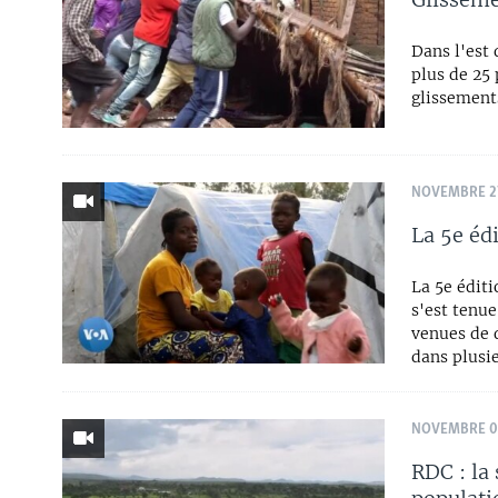
Dans l'est
plus de 25 
glissements
NOVEMBRE 27
La 5e éd
La 5e éditi
s'est tenu
venues de d
dans plusi
NOVEMBRE 07
RDC : la 