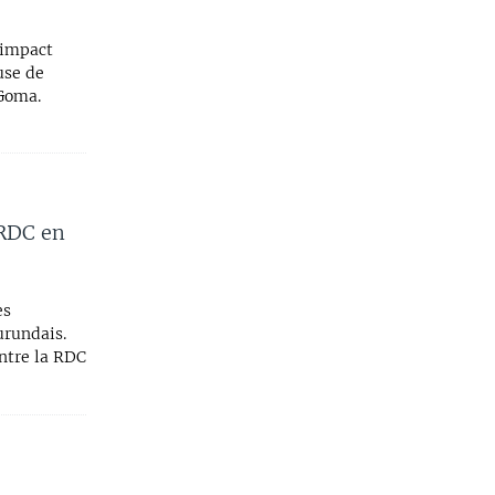
 impact
use de
 Goma.
 RDC en
es
urundais.
ntre la RDC