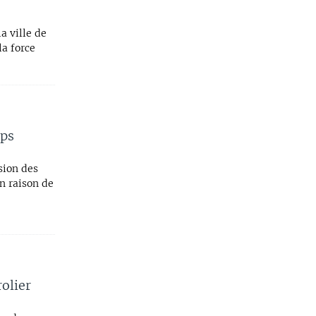
a ville de
la force
mps
sion des
n raison de
rolier