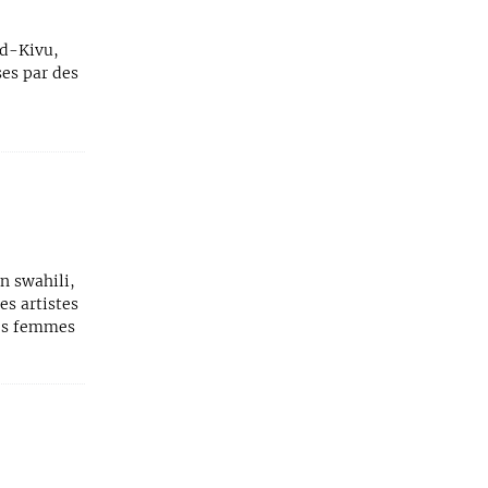
ud-Kivu,
ses par des
n swahili,
s artistes
des femmes