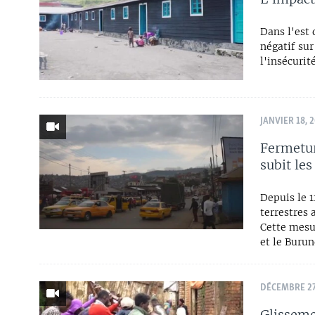
Dans l'est 
négatif sur
l'insécurit
JANVIER 18, 
Fermetur
subit le
Depuis le 1
terrestres 
Cette mesu
et le Burun
DÉCEMBRE 27
Glisseme