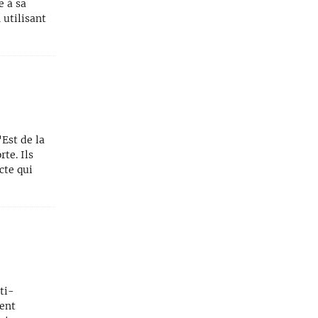
e à sa
 utilisant
Est de la
te. Ils
cte qui
ti-
ent