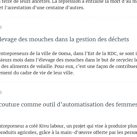
 terre de leurs ancêtres. La répression a entraîné la mort d’au m
t l'arrestation d'une centaine d'autres.
3
élevage des mouches dans la gestion des déchets
ntrepreneurs de la ville de Goma, dans l'Est de la RDC, se sont 
ieurs mois dans l'élevage des mouches dans le but de recycler l
 des aliments de volaille. Pour eux, c’est une façon de contribue
ement du cadre de vie de leur ville.
3
 couture comme outil d’automatisation des femmes
trepreneur a créé Kivu labour, un projet qui vise à produire plu
roduits agricoles, grâce à la main-d'œuvre offerte par les pers