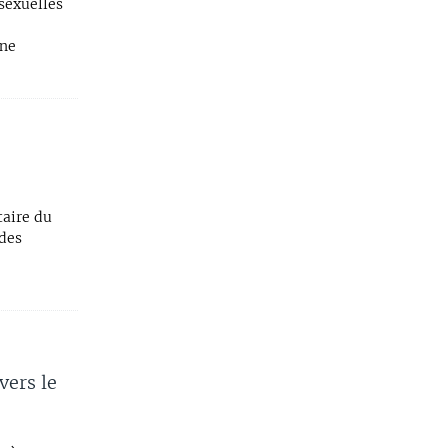
sexuelles
une
taire du
 des
vers le