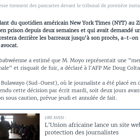
resse tiennent des pancartes devant le tribunal de première inst
dant du quotidien américain New York Times (NYT) au 
 en prison depuis deux semaines et qui avait demandé un
restera derrière les barreaux jusqu'à son procès, a-t-on 
 avocat.
mbabwéenne a estimé que M. Moyo représentait une "me
nale" et risquait de fuir, a déclaré à l'AFP Me Doug Colta
 Bulawayo (Sud-Ouest), où le journaliste a été placé en 
rendu cette décision par écrit mardi, soit deux jours avan
ion sous caution, prévue jeudi et annulée de fait.
LIRE AUSSI :
L'Union africaine lance un site we
protection des journalistes