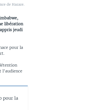
ance de Harare.
Zimbabwe,
e libération
appris jeudi
nace pour la
rt.
détention
t l'audience
b pour la