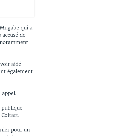
 Mugabe qui a
s accusé de
nt notamment
avoir aidé
lant également
t appel.
é publique
 Coltart.
nier pour un