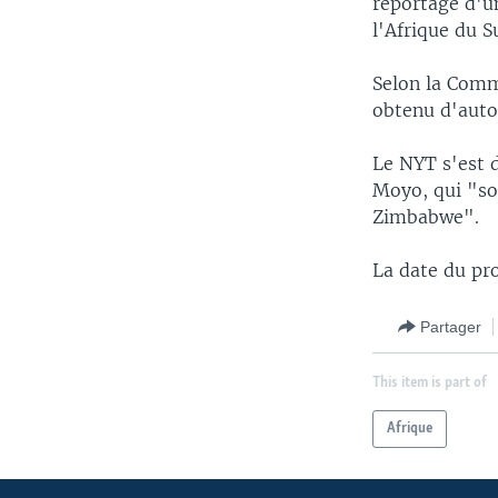
reportage d'un
l'Afrique du S
Selon la Comm
obtenu d'autor
Le NYT s'est 
Moyo, qui "sou
Zimbabwe".
La date du pro
Partager
This item is part of
Afrique
Apprenez L'anglais