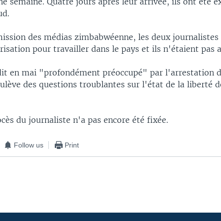
e semaine. Quatre jours après leur arrivée, ils ont été e
ud.
ission des médias zimbabwéenne, les deux journalistes 
isation pour travailler dans le pays et ils n'étaient pas a
dit en mai "profondément préoccupé" par l'arrestation d
lève des questions troublantes sur l'état de la liberté d
cès du journaliste n'a pas encore été fixée.
Follow us
Print