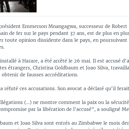
 président Emmerson Mnangagwa, successeur de Robert
in de fer sur le pays pendant 37 ans, est de plus en plu
er toute opinion dissidente dans le pays, en poursuiva
es.
installé à Harare, a été arrêté le 26 mai. Il est accusé d'
tes étrangers, Christina Goldbaum et Joao Silva, travail
 obtenir de fausses accréditations.
 a réfuté ces accusations. Son avocat a déclaré qu'il ferai
légations (...) ne montre comment la paix ou la sécurit
compromise par la libération de l'accusé", a souligné Me
dbaum et Joao Silva sont entrés au Zimbabwe le mois der