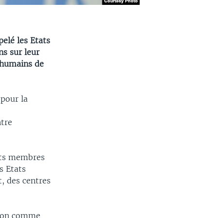
elé les Etats
ns sur leur
s humains de
 pour la
ntre
tats membres
s Etats
t, des centres
ntion comme