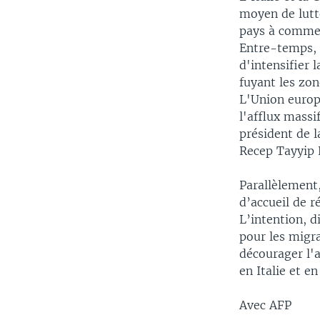
moyen de lutte
pays à commen
Entre-temps, 
d'intensifier 
fuyant les zo
L'Union europé
l'afflux massi
président de 
Recep Tayyip 
Parallèlement,
d’accueil de r
L’intention, d
pour les migra
décourager l'a
en Italie et e
Avec AFP