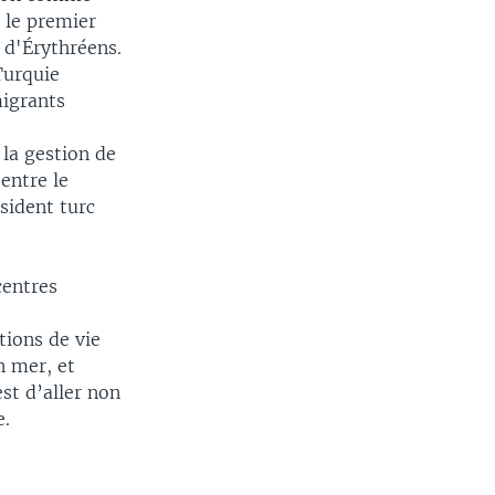
a le premier
 d'Érythréens.
Turquie
migrants
 la gestion de
 entre le
sident turc
centres
tions de vie
n mer, et
est d’aller non
e.