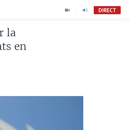
DIRECT
r la
nts en