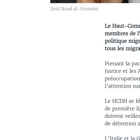
Zeid Raad al-Hussein
Le Haut-Commi
membres de l'U
politique migr
tous les migra
Prenant la pa
Justice et les
préoccupations
l’attention su
Le HCDH se fél
de première l
doivent veille
de détention 
L’Italie et la