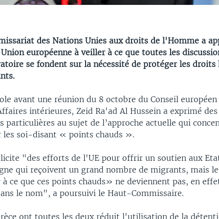
ssariat des Nations Unies aux droits de l'Homme a app
nion européenne à veiller à ce que toutes les discussio
atoire se fondent sur la nécessité de protéger les droit
nts.
role avant une réunion du 8 octobre du Conseil européen
 Affaires intérieures, Zeid Ra'ad Al Hussein a exprimé des
 particulières au sujet de l’approche actuelle qui conce
r les soi-disant « points chauds ».
icite "des efforts de l'UE pour offrir un soutien aux E
igne qui reçoivent un grand nombre de migrants, mais le
r à ce que ces points chauds» ne deviennent pas, en effe
sans le nom", a poursuivi le Haut-Commissaire.
 Grèce ont toutes les deux réduit l'utilisation de la déte