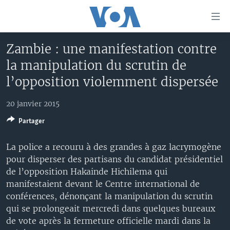
Liens
d'accessibilité
Menu
Zambie : une manifestation contre
principal
À LA UNE
la manipulation du scrutin de
Retour
TV
AFRIQUE
à
l’opposition violemment dispersée
la
RADIO
ÉTATS-UNIS
LE MONDE AUJOURD'HUI
navigation
20 janvier 2015
AUTRES LANGUES
MONDE
VOA60 AFRIQUE
LE MONDE AUJOURD'HUI
principale
Partager
Retour
SPORT
WASHINGTON FORUM
À VOTRE AVIS
BAMBARA
à
Apprenez L'anglais
La police a recouru à des grandes à gaz lacrymogène
CORRESPONDANT VOA
VOTRE SANTÉ VOTRE AVENIR
FULFULDE
la
pour disperser des partisans du candidat présidentiel
recherche
SUIVEZ-NOUS
FOCUS SAHEL
LE MONDE AU FÉMININ
LINGALA
de l’opposition Hakainde Hichilema qui
manifestaient devant le Centre international de
REPORTAGES
L'AMÉRIQUE ET VOUS
SANGO
conférences, dénonçant la manipulation du scrutin
VOUS + NOUS
DIALOGUE DES RELIGIONS
qui se prolongeait mercredi dans quelques bureaux
Langues
de vote après la fermeture officielle mardi dans la
CARNET DE SANTÉ
RM SHOW