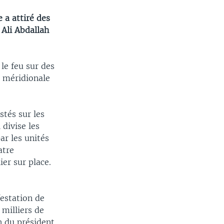
 a attiré des
 Ali Abdallah
le feu sur des
e méridionale
stés sur les
 divise les
ar les unités
atre
er sur place.
festation de
 milliers de
 du président