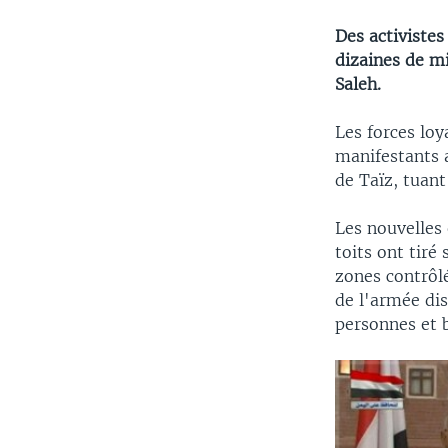
Des activistes
dizaines de mi
Saleh.
Les forces loy
manifestants a
de Taïz, tuan
Les nouvelles 
toits ont tiré
zones contrôlé
de l'armée dis
personnes et b