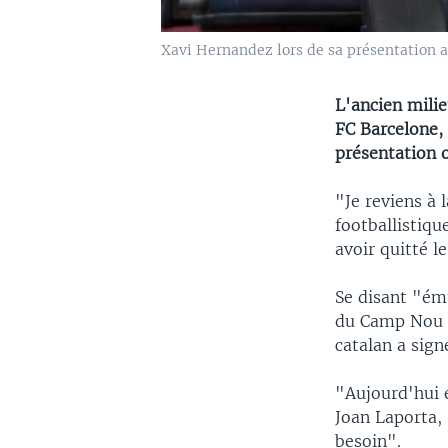
Xavi Hernandez lors de sa présentation
L'ancien milie
FC Barcelone, 
présentation 
"Je reviens à
footballistiq
avoir quitté l
Se disant "ém
du Camp Nou - 
catalan a sign
"Aujourd'hui e
Joan Laporta,
besoin".