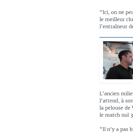
"Ici, on ne p
le meilleur c
l'entraîneur d
L'ancien milie
l'attend, à so
la pelouse de 
le match nul 3
"Il n'y a pas b