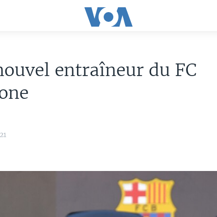
nouvel entraîneur du FC
lone
21