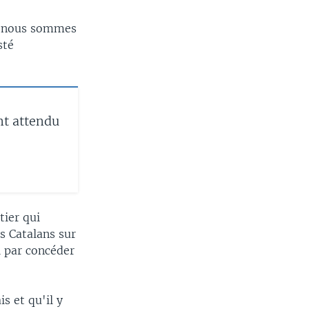
a, nous sommes
sté
nt attendu
tier qui
es Catalans sur
i par concéder
is et qu'il y