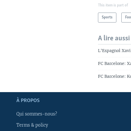
This item is part of
Sports
Foo
A lire aussi
L'Espagnol Xavi
FC Barcelone: Xa
FC Barcelone: K
Apprenez L'anglais
À PROPOS
SUIVEZ-NOUS
Qui sommes-nous?
Terms & policy