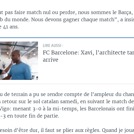
eut pas faire match nul ou perdre, nous sommes le Barç
lub du monde. Nous devons gagner chaque match", a insi
e 41 ans.
LIRE AUSSI :
FC Barcelone: Xavi, l'architecte ta
arrive
u de terrain a pu se rendre compte de l'ampleur du chan
n retour sur le sol catalan samedi, en suivant le match d
Vigo: menant 3-0 à la mi-temps, les Barcelonais ont fin
-3 en toute fin de partie.
esoin d'être dur, il faut se plier aux règles. Quand je joua