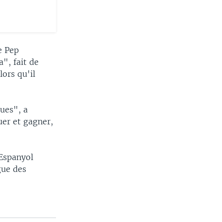
e Pep
", fait de
lors qu'il
ques", a
ouer et gagner,
'Espanyol
gue des