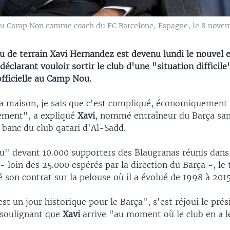
 au Camp Non comme coach du FC Barcelone, Espagne, le 8 novem
u de terrain Xavi Hernandez est devenu lundi le nouvel 
déclarant vouloir sortir le club d'une "situation difficile
officielle au Camp Nou.
 la maison, je sais que c'est compliqué, économiquement 
uement", a expliqué
Xavi
, nommé entraîneur du Barça sa
e banc du club qatari d'Al-Sadd.
u" devant 10.000 supporters des Blaugranas réunis dans 
loin des 25.000 espérés par la direction du Barça -, le 
é son contrat sur la pelouse où il a évolué de 1998 à 2015
st un jour historique pour le Barça", s'est réjoui le prés
 soulignant que
Xavi
arrive "au moment où le club en a l