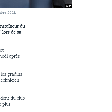
bre 2021.
entraîneur du
" lors de sa
et
medi après
les gradins
technicien
.
ident du club
e plus