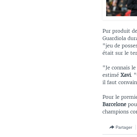
Pur produit de
Guardiola dura
"jeu de posses
était sur le te
"Je connais le 
estimé
Xavi
. 
il faut convai
Pour le premie
Barcelone
pour
champions con
Partager