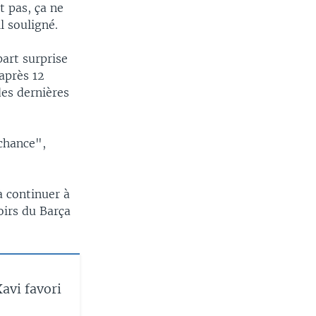
t pas, ça ne
l souligné.
art surprise
après 12
des dernières
 chance",
à continuer à
oirs du Barça
.
avi favori