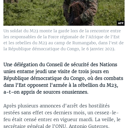
Un soldat du M23 monte la garde lors de la rencontre entre
les responsables de la Force régionale de l'Afrique de l'Est
et les rebelles du M23 au camp de Rumangabo, dans l'est de
la République démocratique du Congo, le 6 janvier 2023.
Une délégation du Conseil de sécurité des Nations
unies entame jeudi une visite de trois jours en
République démocratique du Congo, où des combats
dans l'Est opposent l'armée à la rébellion du M23,
a-t-on appris de sources onusiennes.
Après plusieurs annonces d'arrêt des hostilités
restées sans effet ces derniers mois, un cessez-le-
feu était censé entrer en vigueur mardi. La veille, le
secrétaire général de l'ONU, Antonio Guterres,