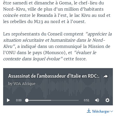
être samedi et dimanche à Goma, le chef-lieu du
Nord-Kivu, ville de plus d'un million d'habitants
coincée entre le Rwanda à l'est, le lac Kivu au sud et
les rebelles du M23 au nord et à l'ouest.
Les représentants du Conseil comptent
"apprécier la
situation sécuritaire et humanitaire dans le Nord-
Kivu"
, a indiqué dans un communiqué la Mission de
l'ONU dans le pays (Monusco), et
"évaluer le
contexte dans lequel évolue"
cette force.
Assassinat de l'ambassadeur d'Italie en RDC: la peine de mort requise contre six accusés
by
VOA Afrique
No media source currently available
0:00
0:51
Télécharger