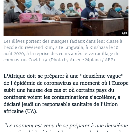
Les élèves portent des masques faciaux dans leur classe à
l'école du révérend Kim, site Lingwala, à Kinshasa le 10
août 2020, à la reprise des cours après le verrouillage du
coronavirus Covid-19. (Photo by Arsene Mpiana / AFP)
L'Afrique doit se préparer à une "deuxième vague"
de l'épidémie de coronavirus au moment où l'Europe
subit une hausse des cas et où certains pays du
continent voient les contaminations s'accélérer, a
déclaré jeudi un responsable sanitaire de l'Union
africaine (UA).
"Le moment est venu de se préparer à une deuxième