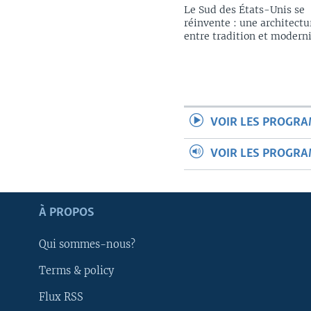
Le Sud des États-Unis se
réinvente : une architectu
entre tradition et modern
VOIR LES PROGR
VOIR LES PROGR
Apprenez L'anglais
À PROPOS
SUIVEZ-NOUS
Qui sommes-nous?
Terms & policy
Flux RSS
Langues