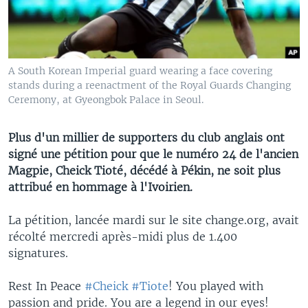
A South Korean Imperial guard wearing a face covering
stands during a reenactment of the Royal Guards Changing
Ceremony, at Gyeongbok Palace in Seoul.
Plus d'un millier de supporters du club anglais ont
signé une pétition pour que le numéro 24 de l'ancien
Magpie, Cheick Tioté, décédé à Pékin, ne soit plus
attribué en hommage à l'Ivoirien.
La pétition, lancée mardi sur le site change.org, avait
récolté mercredi après-midi plus de 1.400
signatures.
Rest In Peace
#Cheick
#Tiote
! You played with
passion and pride. You are a legend in our eyes!