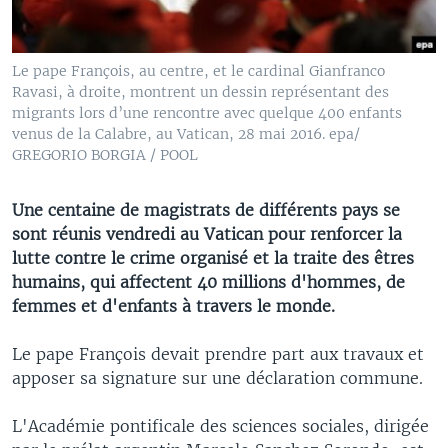
Le pape François, au centre, et le cardinal Gianfranco
Ravasi, à droite, montrent un dessin représentant des
migrants lors d’une rencontre avec quelque 400 enfants
venus de la Calabre, au Vatican, 28 mai 2016. epa/
GREGORIO BORGIA / POOL
Une centaine de magistrats de différents pays se
sont réunis vendredi au Vatican pour renforcer la
lutte contre le crime organisé et la traite des êtres
humains, qui affectent 40 millions d'hommes, de
femmes et d'enfants à travers le monde.
Le pape François devait prendre part aux travaux et
apposer sa signature sur une déclaration commune.
L'Académie pontificale des sciences sociales, dirigée