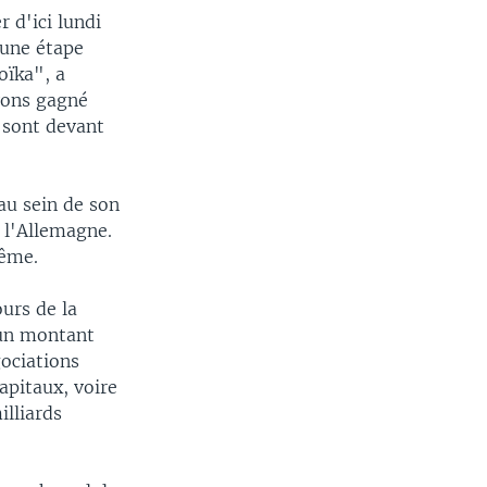
 d'ici lundi
 une étape
oïka", a
avons gagné
.) sont devant
 au sein de son
à l'Allemagne.
même.
urs de la
 un montant
gociations
apitaux, voire
illiards