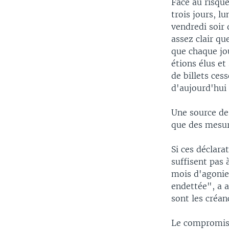
Face au risqu
trois jours, l
vendredi soir 
assez clair qu
que chaque jo
étions élus et
de billets ces
d'aujourd'hui 
Une source de
que des mesur
Si ces déclara
suffisent pas
mois d'agonie,
endettée", a a
sont les créan
Le compromis 