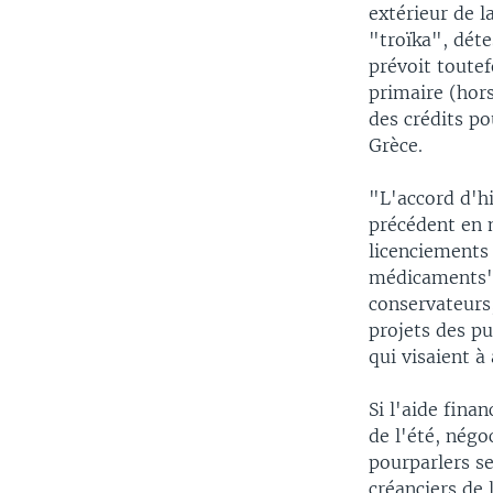
extérieur de l
"troïka", déte
prévoit toutef
primaire (hors
des crédits po
Grèce.
"L'accord d'h
précédent en m
licenciements 
médicaments", 
conservateurs,
projets des pu
qui visaient à 
Si l'aide fina
de l'été, négo
pourparlers se
créanciers de 