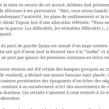
 la mise en oeuvre de cet accord, Athènes doit présenter
 de réformes à ses partenaires. "Hier, nous avons franchi
andonnant l'austérité, les plans de renflouement et la tr
 Alexis Tsipras lors d'une allocution télévisée. "Nous 
as la guerre. Les difficultés, les véritables difficultés (..
ajouté.
e du parti de gauche Syriza est assuré d'un large soutien
 lui sait gré d'avoir joué la fermeté face à la "troïka" et 
l ne peut pas ignorer les pressions continues en Grèce 
euros environ ont été retirés des banques grecques au co
 de vendredi, a déclaré une source bancaire haut placée,
s craintes persistantes des épargnants d'un échec des né
e conduire à un encadrement strict des mouvements de c
la drachme. Ces retraits s'ajoutent à ceux estimés à 20 m
 décembre.