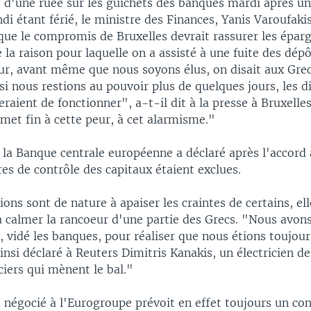
e d'une ruée sur les guichets des banques mardi après 
undi étant férié, le ministre des Finances, Yanis Varoufaki
que le compromis de Bruxelles devrait rassurer les éparg
e la raison pour laquelle on a assisté à une fuite des dépô
ur, avant même que nous soyons élus, on disait aux Grec
 si nous restions au pouvoir plus de quelques jours, les d
seraient de fonctionner", a-t-il dit à la presse à Bruxelle
met fin à cette peur, à cet alarmisme."
 la Banque centrale européenne a déclaré après l'accord 
es de contrôle des capitaux étaient exclues.
tions sont de nature à apaiser les craintes de certains, el
 à calmer la rancoeur d'une partie des Grecs. "Nous avon
 vidé les banques, pour réaliser que nous étions toujour
insi déclaré à Reuters Dimitris Kanakis, un électricien de
ciers qui mènent le bal."
négocié à l'Eurogroupe prévoit en effet toujours un con