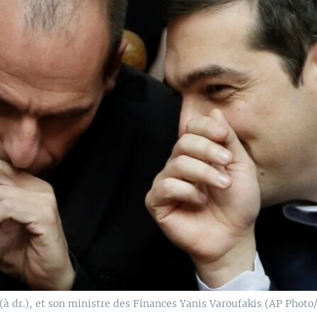
(à dr.), et son ministre des Finances Yanis Varoufakis (AP Photo