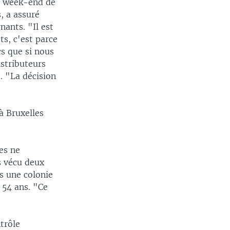
un week-end de
s, a assuré
nants. "Il est
ts, c'est parce
s que si nous
istributeurs
s. "La décision
à Bruxelles
les ne
s vécu deux
s une colonie
 54 ans. "Ce
trôle