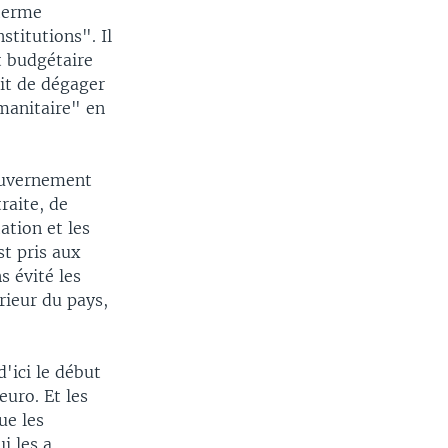
 terme
stitutions". Il
t budgétaire
ait de dégager
umanitaire" en
gouvernement
raite, de
ation et les
t pris aux
s évité les
érieur du pays,
'ici le début
euro. Et les
ue les
i les a