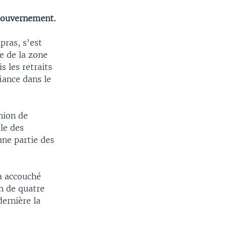
 gouvernement.
ras, s'est
te de la zone
s les retraits
iance dans le
nion de
le des
une partie des
a accouché
n de quatre
dernière la
.