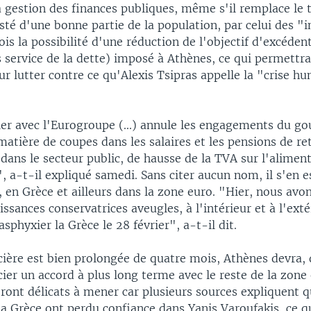
a gestion des finances publiques, même s'il remplace le
sté d'une bonne partie de la population, par celui des "in
ois la possibilité d'une réduction de l'objectif d'excéden
 service de la dette) imposé à Athènes, ce qui permettr
ur lutter contre ce qu'Alexis Tsipras appelle la "crise h
ier avec l'Eurogroupe (...) annule les engagements du 
atière de coupes dans les salaires et les pensions de ret
dans le secteur public, de hausse de la TVA sur l'aliment
a-t-il expliqué samedi. Sans citer aucun nom, il s'en es
 en Grèce et ailleurs dans la zone euro. "Hier, nous avon
issances conservatrices aveugles, à l'intérieur et à l'ext
asphyxier la Grèce le 28 février", a-t-il dit.
ncière est bien prolongée de quatre mois, Athènes devra, d
cier un accord à plus long terme avec le reste de la zone 
ront délicats à mener car plusieurs sources expliquent q
la Grèce ont perdu confiance dans Yanis Varoufakis, ce qu