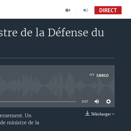
DIRECT
re de la Défense du
EMBED
able
0:57
Télécharger
vernement. Un
EMBED
e ministre de la