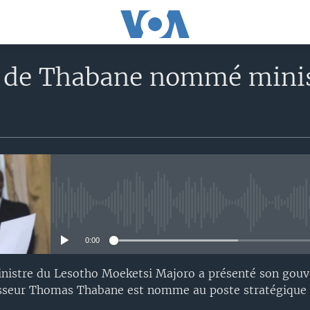
 de Thabane nommé minist
No media source currently avail
0:00
nistre du Lesotho Moeketsi Majoro a présenté son gou
sseur Thomas Thabane est nomme au poste stratégique d