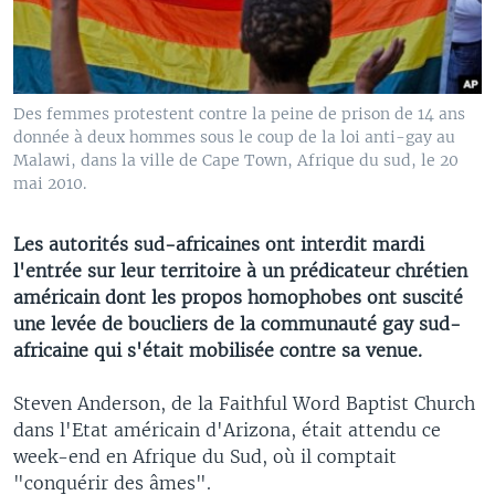
Des femmes protestent contre la peine de prison de 14 ans
donnée à deux hommes sous le coup de la loi anti-gay au
Malawi, dans la ville de Cape Town, Afrique du sud, le 20
mai 2010.
Les autorités sud-africaines ont interdit mardi
l'entrée sur leur territoire à un prédicateur chrétien
américain dont les propos homophobes ont suscité
une levée de boucliers de la communauté gay sud-
africaine qui s'était mobilisée contre sa venue.
Steven Anderson, de la Faithful Word Baptist Church
dans l'Etat américain d'Arizona, était attendu ce
week-end en Afrique du Sud, où il comptait
"conquérir des âmes".