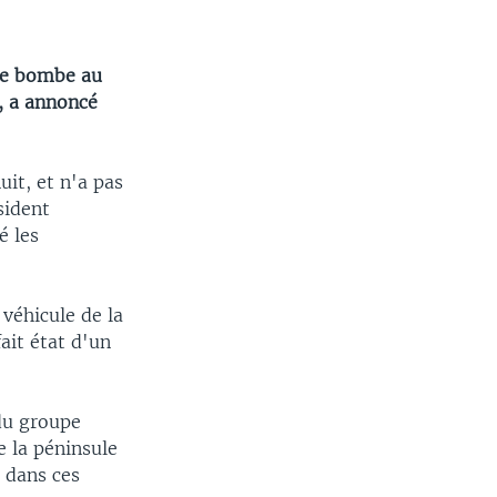
une bombe au
, a annoncé
it, et n'a pas
sident
é les
véhicule de la
ait état d'un
du groupe
e la péninsule
i dans ces