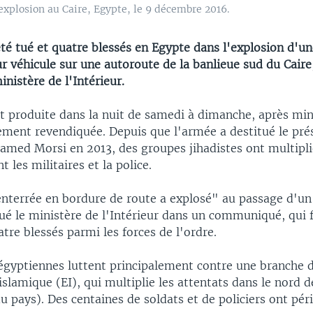
 explosion au Caire, Egypte, le 9 décembre 2016.
été tué et quatre blessés en Egypte dans l'explosion d'
r véhicule sur une autoroute de la banlieue sud du Caire
nistère de l'Intérieur.
t produite dans la nuit de samedi à dimanche, après minu
ment revendiquée. Depuis que l'armée a destitué le pré
amed Morsi en 2013, des groupes jihadistes ont multipli
t les militaires et la police.
terrée en bordure de route a explosé" au passage d'un 
qué le ministère de l'Intérieur dans un communiqué, qui f
tre blessés parmi les forces de l'ordre.
 égyptiennes luttent principalement contre une branche 
 islamique (EI), qui multiplie les attentats dans le nord d
du pays). Des centaines de soldats et de policiers ont pér