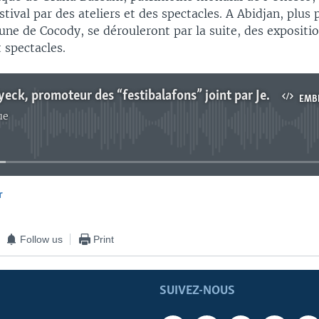
stival par des ateliers et des spectacles. A Abidjan, plus
ne de Cocody, se dérouleront par la suite, des expositio
 spectacles.
Ba Banga Nyeck, promoteur des “festibalafons” joint par Jean Roger Bion
EMB
ue
No media source currently available
r
EMBED
Follow us
Print
SUIVEZ-NOUS