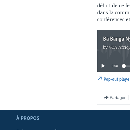
début de ce fe
dans la commu
conférences et
by
VOA Afriq
0:00
Pop-out playe
Partager
Apprenez L'anglais
À PROPOS
SUIVEZ-NOUS