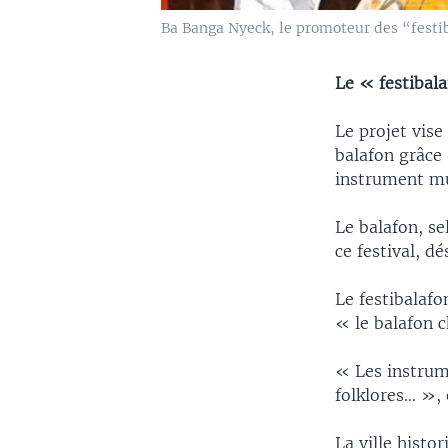
Ba Banga Nyeck, le promoteur des “festib
Le « festibala
Le projet vise
balafon grâce
instrument mu
Le balafon, s
ce festival, d
Le festibalafo
« le balafon 
« Les instrum
folklores… »,
La ville histo