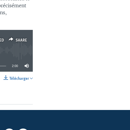
 précisément
ns,
ED
SHARE
2:00
Télécharger
SHARE