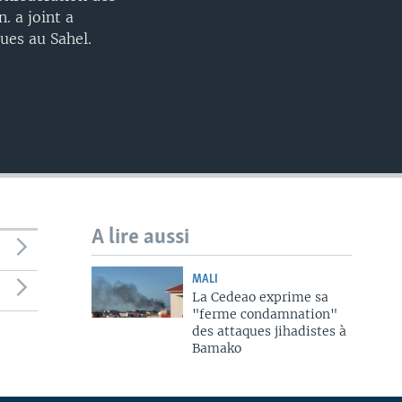
. a joint a
ues au Sahel.
A lire aussi
MALI
La Cedeao exprime sa
"ferme condamnation"
des attaques jihadistes à
Bamako