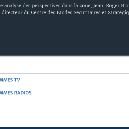
e analyse des perspectives dans la zone, Jean-Roger Bion
directeur du Centre des Études Sécuritaires et Stratégiq
AMMES TV
AMMES RADIOS