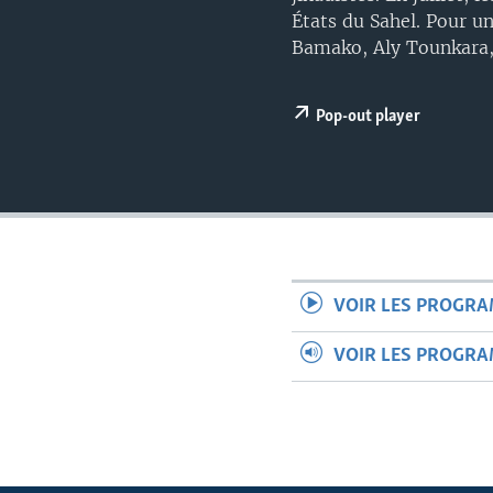
États du Sahel. Pour un
Bamako, Aly Tounkara, 
Pop-out player
VOIR LES PROGR
VOIR LES PROGR