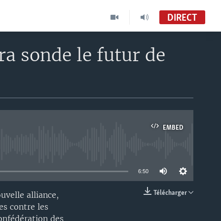
DIRECT
ra sonde le futur de
EMBED
able
6:50
Télécharger
uvelle alliance,
EMBED
es contre les
 Confédération des