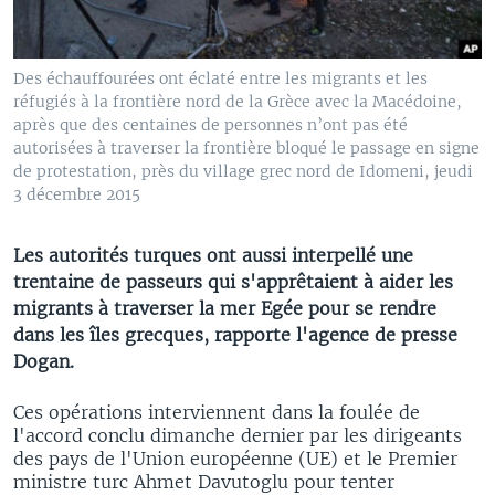
Des échauffourées ont éclaté entre les migrants et les
réfugiés à la frontière nord de la Grèce avec la Macédoine,
après que des centaines de personnes n’ont pas été
autorisées à traverser la frontière bloqué le passage en signe
de protestation, près du village grec nord de Idomeni, jeudi
3 décembre 2015
Les autorités turques ont aussi interpellé une
trentaine de passeurs qui s'apprêtaient à aider les
migrants à traverser la mer Egée pour se rendre
dans les îles grecques, rapporte l'agence de presse
Dogan.
Ces opérations interviennent dans la foulée de
l'accord conclu dimanche dernier par les dirigeants
des pays de l'Union européenne (UE) et le Premier
ministre turc Ahmet Davutoglu pour tenter