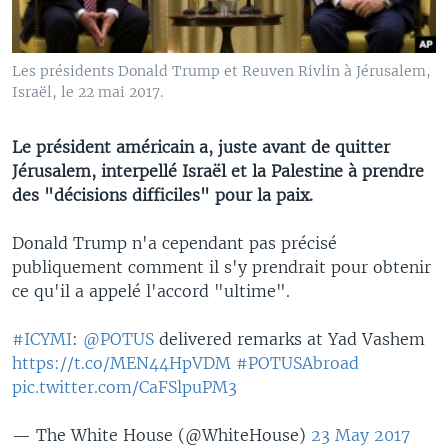
Les présidents Donald Trump et Reuven Rivlin à Jérusalem,
Israël, le 22 mai 2017.
Le président américain a, juste avant de quitter
Jérusalem, interpellé Israël et la Palestine à prendre
des "décisions difficiles" pour la paix.
Donald Trump n'a cependant pas précisé
publiquement comment il s'y prendrait pour obtenir
ce qu'il a appelé l'accord "ultime".
#ICYMI
:
@POTUS
delivered remarks at Yad Vashem
https://t.co/MEN44HpVDM
#POTUSAbroad
pic.twitter.com/CaFSlpuPM3
— The White House (@WhiteHouse)
23 May 2017