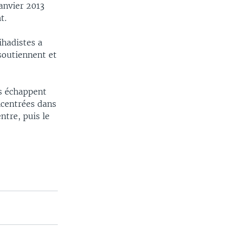
janvier 2013
t.
ihadistes a
soutiennent et
es échappent
ncentrées dans
ntre, puis le