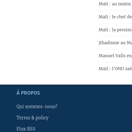
Mali : au moins
Mali : le chef d
Mali : la persis
Jihadisme au Mal
Manuel Valls en
Mali : l'ONU sa
Apprenez L'anglais
À PROPOS
SUIVEZ-NOUS
Qui sommes-nous?
Terms & policy
Flux RSS
Langues