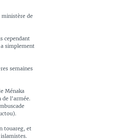
 ministère de
ns cependant
x a simplement
ères semaines
 de Ménaka
n de l'armée.
 embuscade
ctou).
n touareg, et
islamistes.