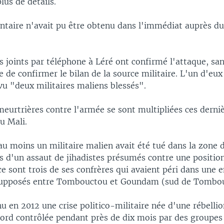
lus de détails.
aire n'avait pu être obtenu dans l'immédiat auprès du
s joints par téléphone à Léré ont confirmé l'attaque, sa
 de confirmer le bilan de la source militaire. L'un d'eu
vu "deux militaires maliens blessés".
meurtrières contre l'armée se sont multipliées ces derni
u Mali.
 au moins un militaire malien avait été tué dans la zone
s d'un assaut de jihadistes présumés contre une positio
 ce sont trois de ses confrères qui avaient péri dans une
 supposés entre Tombouctou et Goundam (sud de Tombou
u en 2012 une crise politico-militaire née d'une rébellio
nord contrôlée pendant près de dix mois par des groupes 