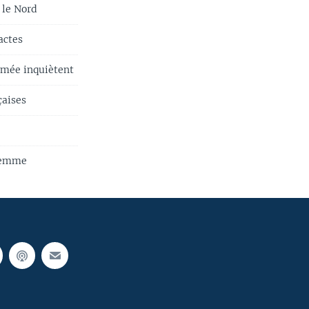
 le Nord
actes
armée inquiètent
çaises
 femme