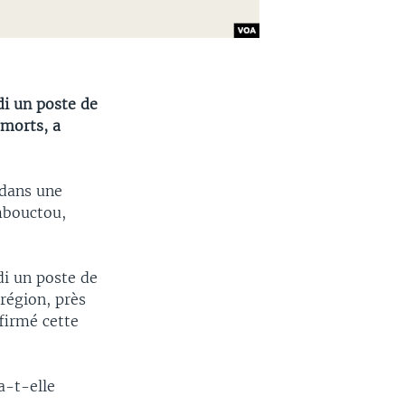
di un poste de
 morts, a
 dans une
ombouctou,
di un poste de
région, près
firmé cette
a-t-elle