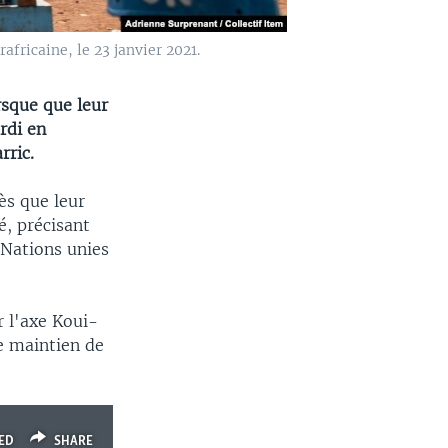
fricaine, le 23 janvier 2021.
rsque que leur
rdi en
rric.
ès que leur
é, précisant
 Nations unies
r l'axe Koui-
e maintien de
ED
SHARE