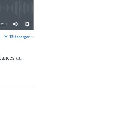
3:19
Télécharger
SHARE
éances au