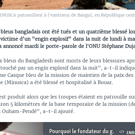
INUSCA patrouillent à l'extérieur de Bangui, en République centra
bleus bangladais ont été tués et un quatrième blessé lo
 victime d'un "engin explosif" dans la nuit de lundi à ma
 a annoncé mardi le porte-parole de l'ONU Stéphane Duja
s bleus du Bangladesh sont morts de leurs blessures apr
 touché par un engin explosif dans la nuit", a-t-il indiqu
me Casque bleu de la mission de maintien de la paix des
e (Minusca) a été blessé et hospitalisé à Bouar.
est produit alors que les troupes étaient en patrouille su
iron 5 kilomètres de la base temporaire de la mission (d
 à Ouham-Pendé", a-t-il ajouté.
Pourquoi le fondateur du groupe paramilitaire Wagner sort de l’ombre
EMB