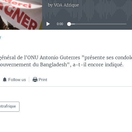
by
VOA Afrique
No media source currently available
0:00
r
EMBED
 général de l'ONU Antonio Guterres "présente ses condol
gouvernement du Bangladesh", a-t-il encore indiqué.
Follow us
Print
ntrafrique