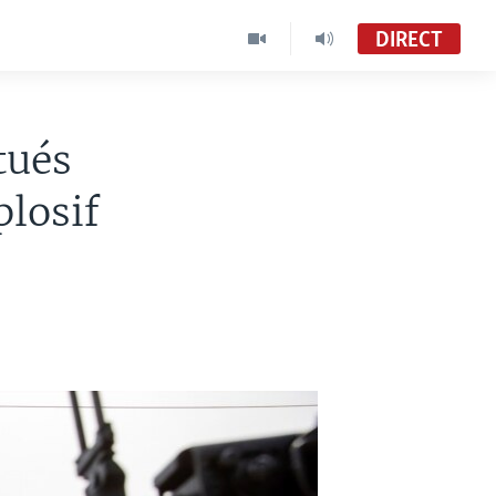
DIRECT
tués
plosif