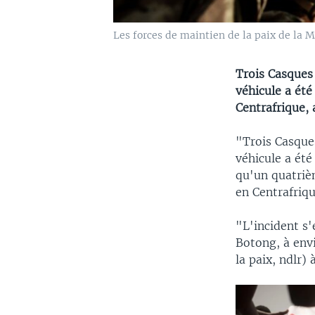
Les forces de maintien de la paix de la M
Trois Casques 
véhicule a été
Centrafrique,
"Trois Casque
véhicule a été
qu'un quatriè
en Centrafriqu
"L'incident s'
Botong, à env
la paix, ndlr)