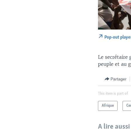
Pop-out playe
Le secrétaire
peuple et au 
Partager
This item is part of
Afrique
Ce
A lire aussi