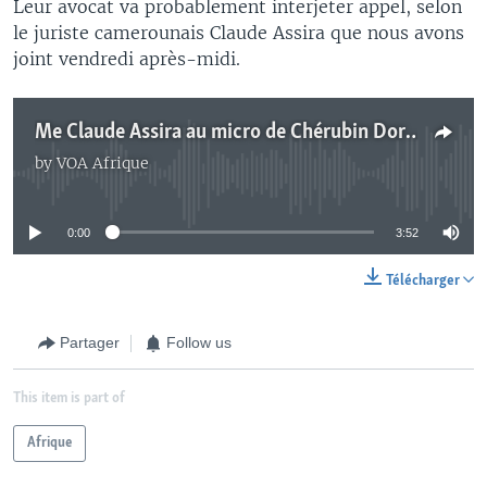
Leur avocat va probablement interjeter appel, selon
le juriste camerounais Claude Assira que nous avons
joint vendredi après-midi.
Me Claude Assira au micro de Chérubin Dorcil
by
VOA Afrique
No media source currently available
0:00
3:52
Télécharger
Partager
Follow us
This item is part of
Afrique