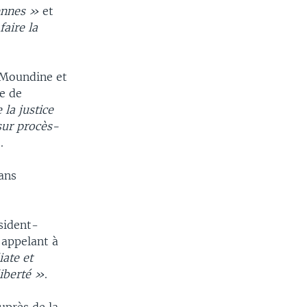
iennes »
et
aire la
e Moundine et
e de
 la justice
 sur procès-
.
ans
sident-
'appelant à
ate et
liberté »
.