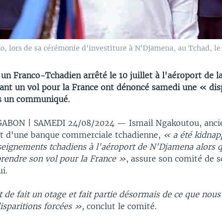
, lors de sa cérémonie d'investiture à N'Djamena, au Tchad, le 
un Franco-Tchadien arrêté le 10 juillet à l'aéroport de la
nt un vol pour la France ont dénoncé samedi une « dis
ns un communiqué.
 GABON | SAMEDI 24/08/2024 —
Ismail Ngakoutou, anci
nt d'une banque commerciale tchadienne,
« a été kidnap
seignements tchadiens à l'aéroport de N'Djamena alors q
prendre son vol pour la France »
, assure son comité de s
ui.
 de fait un otage et fait partie désormais de ce que nous
isparitions forcées »
, conclut le comité.