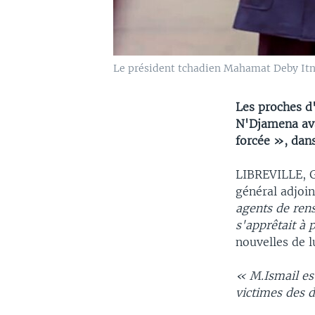
Le président tchadien Mahamat Deby Itno
Les proches d'
N'Djamena ava
forcée », da
LIBREVILLE,
général adjoi
agents de ren
s'apprêtait à 
nouvelles de l
« M.Ismail est
victimes des d