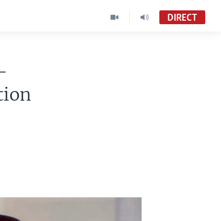
DIRECT
-
tion