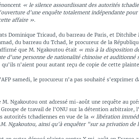
dénoncent
« le silence assourdissant des autorités tchad
'ouverture d'une enquête totalement indépendante pour f
ette affaire »
.
cats Dominique Tricaud, du barreau de Paris, et Ditchib
ad, du barreau du Tchad, le procureur de la Républiqu
affirmé que M. Ngakoutou était
« mis à la disposition de
inte d'une personne de nationalité chinoise et auditionné
s qu'ils n'aient pour autant reçu de copie de cette plainte
l'AFP samedi, le procureur n'a pas souhaité s'exprimer d
e M. Ngakoutou ont adressé mi-août une requête au pré
Groupe de travail de l'ONU sur la détention arbitraire, l
s autorités tchadiennes en vue de la
« libération immédi
 M. Ngakoutou, ainsi qu'à enquêter "sur sa privation de 