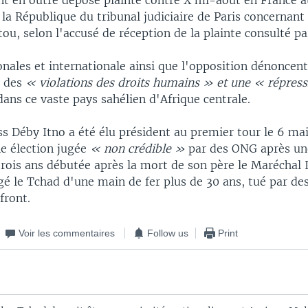
ont en outre déposé plainte contre X mi-août en France a
la République du tribunal judiciaire de Paris concernant 
u, selon l'accusé de réception de la plainte consulté pa
nales et internationale ainsi que l'opposition dénoncen
t des
« violations des droits humains » et une « répres
dans ce vaste pays sahélien d'Afrique centrale.
s Déby Itno a été élu président au premier tour le 6 ma
ne élection jugée
« non crédible »
par des ONG après un
trois ans débutée après la mort de son père le Maréchal 
igé le Tchad d'une main de fer plus de 30 ans, tué par des
front.
Voir les commentaires
Follow us
Print