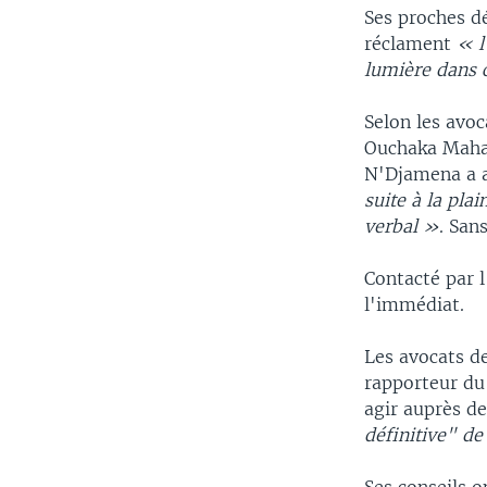
Ses proches 
réclament
« l
lumière dans c
Selon les avo
Ouchaka Maham
N'Djamena a 
suite à la pla
verbal »
. San
Contacté par 
l'immédiat.
Les avocats d
rapporteur du 
agir auprès de
définitive" de