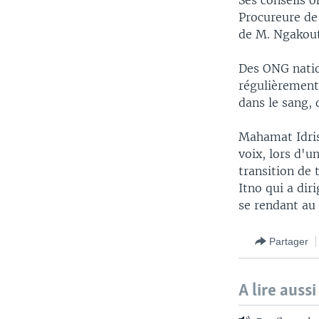
Ses conseils 
Procureure de 
de M. Ngakouto
Des ONG natio
régulièremen
dans le sang, 
Mahamat Idris
voix, lors d'u
transition de 
Itno qui a dir
se rendant au 
Partager
A lire aussi