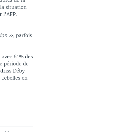
uprès de la
la situation
r l'AFP.
t
sion »
, parfois
i avec 61% des
e période de
Idriss Déby
 rebelles en