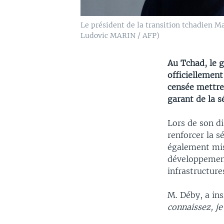
Le président de la transition tchadien Ma
Ludovic MARIN / AFP)
Au Tchad, le 
officiellemen
censée mettre
garant de la 
Lors de son d
renforcer la sé
également mis
développement 
infrastructures
M. Déby, a in
connaissez, je