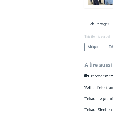
Partager
This item is part of
Afrique
Tc
A lire aussi
Interview ex
Veille d’électio
Tchad : le premi
Tchad: Election 