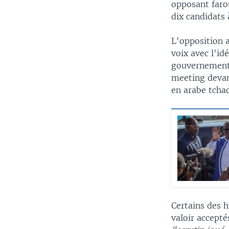
opposant faro
dix candidats 
L'opposition a
voix avec l'id
gouvernement.
meeting devan
en arabe tcha
Certains des h
valoir accept