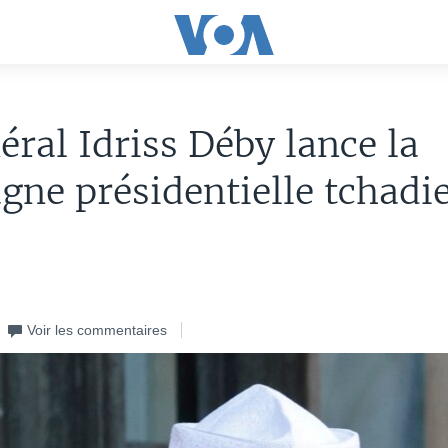
éral Idriss Déby lance la
ne présidentielle tchadi
Voir les commentaires