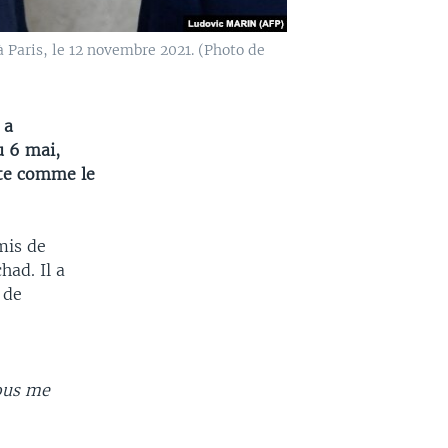
à Paris, le 12 novembre 2021. (Photo de
 a
u 6 mai,
nte comme le
mis de
had. Il a
 de
ous me