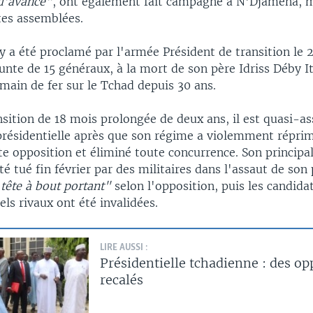
 d'avance"
, ont également fait campagne à N'Djamena, m
tes assemblées.
a été proclamé par l'armée Président de transition le 20
junte de 15 généraux, à la mort de son père Idriss Déby I
main de fer sur le Tchad depuis 30 ans.
sition de 18 mois prolongée de deux ans, il est quasi-a
présidentielle après que son régime a violemment réprim
e opposition et éliminé toute concurrence. Son principal
été tué fin février par des militaires dans l'assaut de son 
 tête à bout portant"
selon l'opposition, puis les candida
els rivaux ont été invalidées.
LIRE AUSSI :
Présidentielle tchadienne : des o
recalés