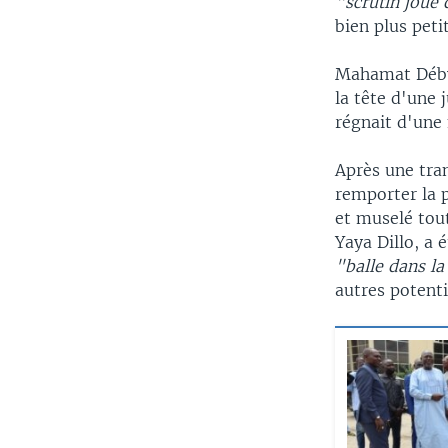
"scrutin joué
bien plus peti
Mahamat Déby 
la tête d'une 
régnait d'une 
Après une tran
remporter la 
et muselé tout
Yaya Dillo, a 
"balle dans la
autres potenti