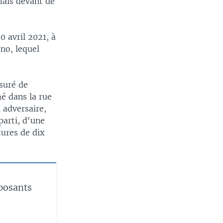
ais devant de
 avril 2021, à
tno, lequel
ssuré de
é dans la rue
 adversaire,
parti, d'une
tures de dix
pposants