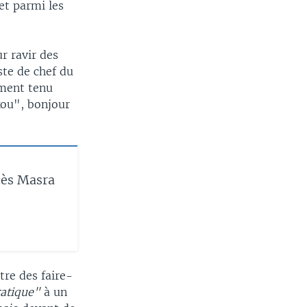
t parmi les
r ravir des
ste de chef du
ement tenu
kou", bonjour
cès Masra
tre des faire-
atique"
à un