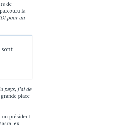
ers de
parcouru la
DI pour un
 sont
u pays, j'ai de
a grande place
, un président
Masra, ex-