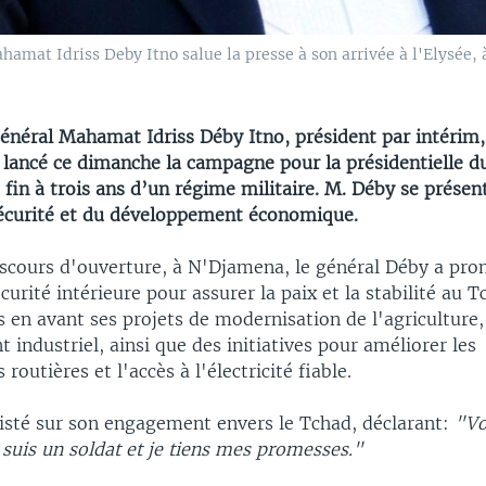
hamat Idriss Deby Itno salue la presse à son arrivée à l'Elysée, 
général Mahamat Idriss Déby Itno, président par intérim,
t lancé ce dimanche la campagne pour la présidentielle d
 fin à trois ans d’un régime militaire. M. Déby se prése
sécurité et du développement économique.
iscours d'ouverture, à N'Djamena, le général Déby a pro
curité intérieure pour assurer la paix et la stabilité au Tc
 en avant ses projets de modernisation de l'agriculture,
industriel, ainsi que des initiatives pour améliorer les
 routières et l'accès à l'électricité fiable.
sisté sur son engagement envers le Tchad, déclarant:
"V
 suis un soldat et je tiens mes promesses."