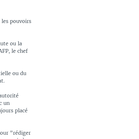
 les pouvoirs
ute ou la
AFP, le chef
ielle ou du
t.
autorité
c un
jours placé
our "rédiger