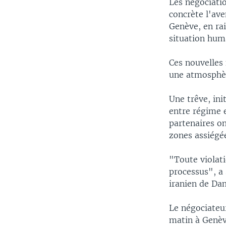
Les négociati
concrète l'ave
Genève, en rai
situation huma
Ces nouvelles 
une atmosphèr
Une trêve, ini
entre régime e
partenaires on
zones assiégée
"Toute violati
processus", a 
iranien de Dam
Le négociateu
matin à Genèv