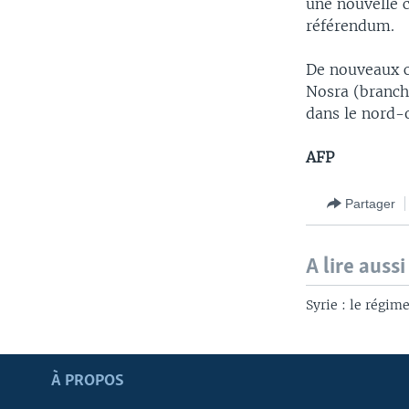
une nouvelle c
référendum.
De nouveaux c
Nosra (branche
dans le nord-o
AFP
Partager
A lire aussi
Syrie : le régim
Apprenez L'anglais
À PROPOS