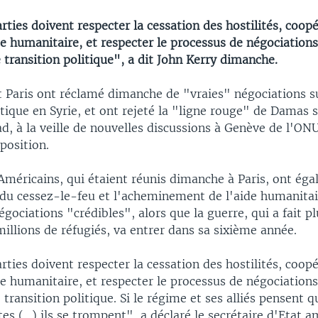
rties doivent respecter la cessation des hostilités, coopé
de humanitaire, et respecter le processus de négociations
 transition politique", a dit John Kerry dimanche.
 Paris ont réclamé dimanche de "vraies" négociations s
itique en Syrie, et ont rejeté la "ligne rouge" de Damas s
d, à la veille de nouvelles discussions à Genève de l'ONU
position.
Américains, qui étaient réunis dimanche à Paris, ont éga
t du cessez-le-feu et l'acheminement de l'aide humanita
égociations "crédibles", alors que la guerre, qui a fait p
illions de réfugiés, va entrer dans sa sixième année.
rties doivent respecter la cessation des hostilités, coopé
de humanitaire, et respecter le processus de négociations
 transition politique. Si le régime et ses alliés pensent q
tes (...) ils se trompent", a déclaré le secrétaire d'Etat 