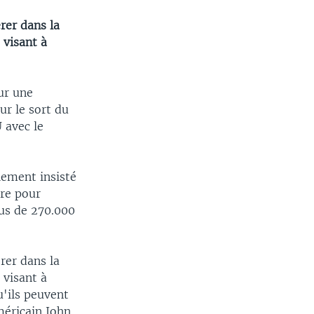
rer dans la
 visant à
ur une
ur le sort du
 avec le
lement insisté
ire pour
lus de 270.000
rer dans la
 visant à
u'ils peuvent
américain John