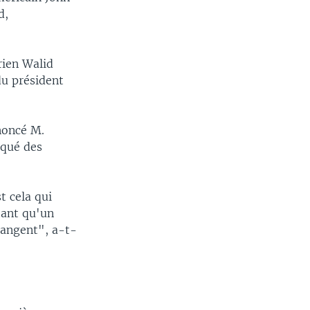
d,
rien Walid
du président
noncé M.
oqué des
t cela qui
tant qu'un
changent", a-t-