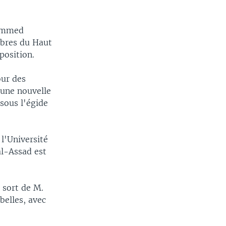
hammed
mbres du Haut
position.
our des
 une nouvelle
 sous l'égide
l'Université
al-Assad est
 sort de M.
belles, avec