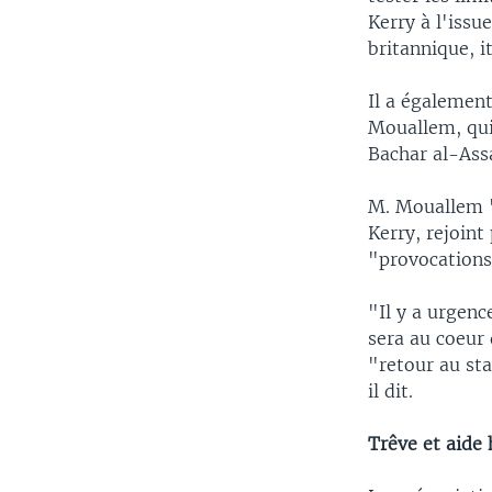
Kerry à l'iss
britannique, i
Il a également
Mouallem, qui
Bachar al-Assa
M. Mouallem "
Kerry, rejoin
"provocations
"Il y a urgenc
sera au coeur
"retour au sta
il dit.
Trêve et aide