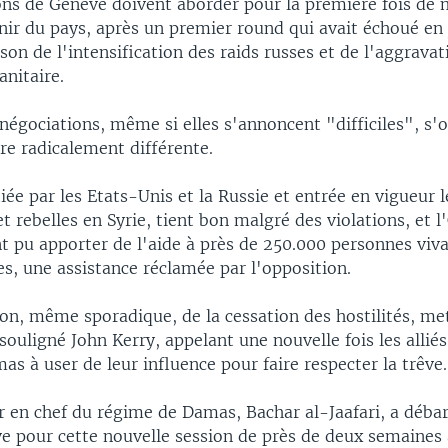
ons de Genève doivent aborder pour la première fois de 
nir du pays, après un premier round qui avait échoué en 
son de l'intensification des raids russes et de l'aggravat
nitaire.
négociations, même si elles s'annoncent "difficiles", s'
e radicalement différente.
tiée par les Etats-Unis et la Russie et entrée en vigueur l
t rebelles en Syrie, tient bon malgré des violations, et 
t pu apporter de l'aide à près de 250.000 personnes viv
s, une assistance réclamée par l'opposition.
on, même sporadique, de la cessation des hostilités, me
souligné John Kerry, appelant une nouvelle fois les alliés
as à user de leur influence pour faire respecter la trêve.
r en chef du régime de Damas, Bachar al-Jaafari, a déb
e pour cette nouvelle session de près de deux semaines 