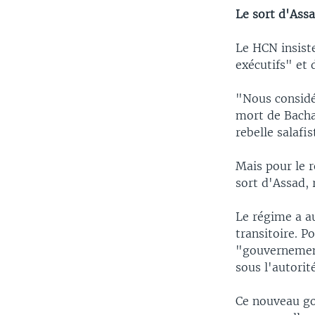
Le sort d'Assa
Le HCN insiste
exécutifs" et 
"Nous considér
mort de Bachar
rebelle salaf
Mais pour le r
sort d'Assad,
Le régime a au
transitoire. P
"gouvernement
sous l'autorit
Ce nouveau go