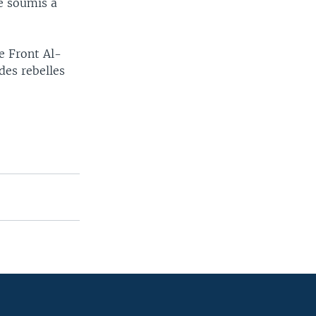
te soumis à
e Front Al-
des rebelles