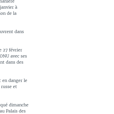
manière
janvier à
ion de la
ouvrent dans
e 27 février
l'ONU avec ses
ant dans des
t en danger le
 russe et
arqué dimanche
au Palais des