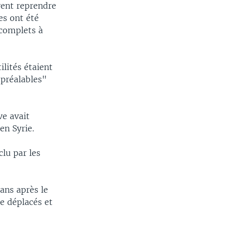
ivent reprendre
es ont été
 complets à
ilités étaient
 préalables"
ve avait
en Syrie.
clu par les
 ans après le
e déplacés et