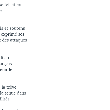
e félicitent
e
nis et soutenu
a exprimé ses
r des attaques
di au
rançais
enir le
 la trêve
 la tenue dans
lités.