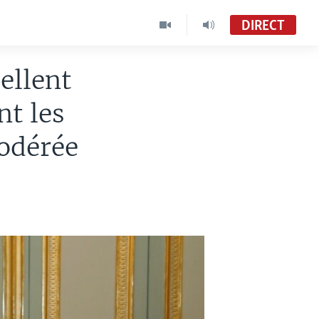
DIRECT
ellent
t les
modérée