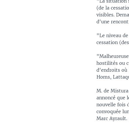
"La situation 
(de la cessati
visibles. Dema
d'une rencontr
"Le niveau de 
cessation (des 
"Malheureuse
hostilités ou 
d'endroits où
Homs, Lattaqu
M. de Mistura
annoncé que le
nouvelle fois 
convoquée lun
Marc Ayrault.