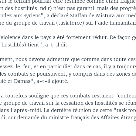
sur le terrain pourrait être résumée comme étant fragile
on des hostilités, ndlr) n'est pas garanti, mais des progr
ndez aux Syriens", a déclaré Staffan de Mistura aux médi
e du groupe de travail (task force) sur l'aide humanitair
violence dans le pays a été fortement réduit. De façon g
hostilités) tient", a-t-il dit.
ment, nous devons admettre que comme dans toute ces
cessez-le-feu, et en particulier dans ce cas, il y a toujo
 les combats se poursuivent, y compris dans des zones 
ié et Damas", a-t-il ajouté.
 a toutefois souligné que ces combats restaient "conten
 groupe de travail sur la cessation des hostilités se réun
dans l'après-midi. La dernière réunion de cette "task for
di, sur demande du ministre français des Affaires étrang