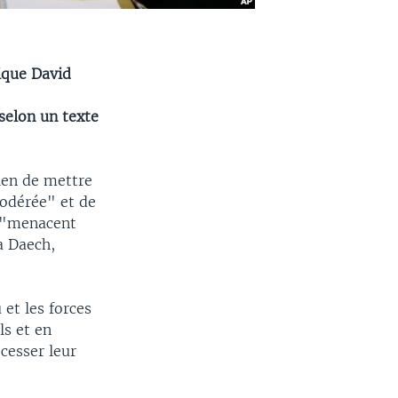
ique David
selon un texte
ien de mettre
odérée" et de
t "menacent
à Daech,
et les forces
ls et en
"cesser leur