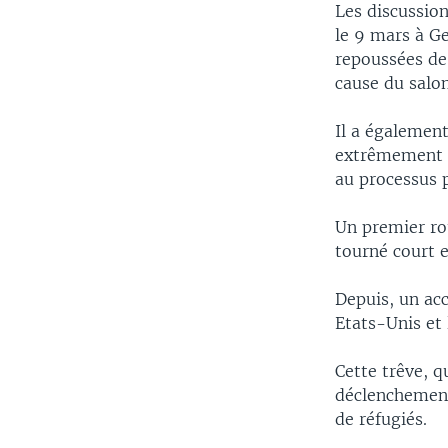
Les discussion
le 9 mars à Ge
repoussées de
cause du salo
Il a également
extrêmement i
au processus p
Un premier ro
tourné court e
Depuis, un acc
Etats-Unis et 
Cette trêve, q
déclenchement
de réfugiés.