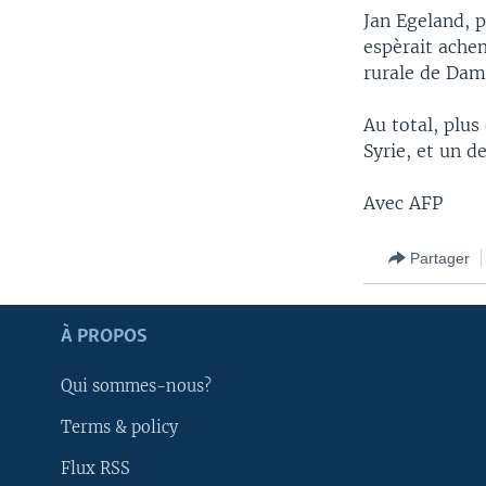
Jan Egeland, p
espèrait achem
rurale de Dam
Au total, plus
Syrie, et un d
Avec AFP
Partager
Apprenez L'anglais
À PROPOS
SUIVEZ-NOUS
Qui sommes-nous?
Terms & policy
Flux RSS
Langues