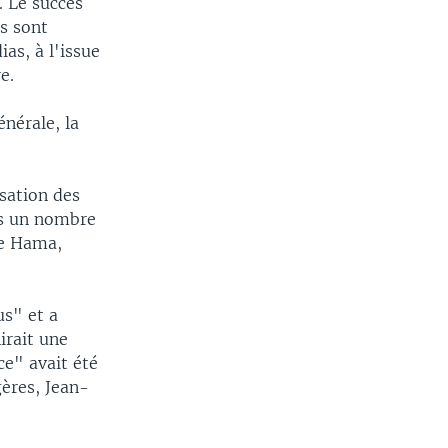
. Le succès
ès sont
as, à l'issue
e.
énérale, la
sation des
urs un nombre
de Hama,
us" et a
irait une
ce" avait été
ères, Jean-