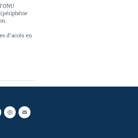
 l'ONU
 (périphérie
on.
les d'accès en