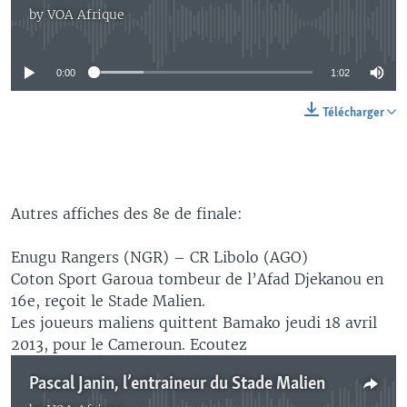
by
VOA Afrique
No media source currently available
0:00
1:02
Télécharger
Autres affiches des 8e de finale:
Enugu Rangers (NGR) – CR Libolo (AGO)
Coton Sport Garoua tombeur de l’Afad Djekanou en
16e, reçoit le Stade Malien.
Les joueurs maliens quittent Bamako jeudi 18 avril
2013, pour le Cameroun. Ecoutez
Pascal Janin, l’entraineur du Stade Malien