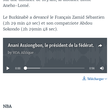
Aneho-Lomé.
Le Burkinabè a devancé le Français Zamid Sébastien
(2h 29 min 40 sec) et son compatriote Abdou
Sokondo (2h 29min 48 sec).
Anani Assiongbon, le président de la fédération togolaise de cyclisme.
by
VOA Afrique
No media source currently available
0:00
0:56
Télécharger
NBA