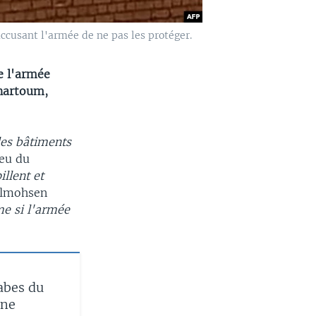
ccusant l'armée de ne pas les protéger.
e l'armée
Khartoum,
les bâtiments
ieu du
illent et
delmohsen
e si l'armée
abes du
nne