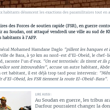
x habitants dénoncent les exactions des paramilitaires tout en a
ires des Forces de soutien rapide (FSR), en guerre contr
ir au Soudan, ont attaqué vendredi une ville au sud de 
 habitants à l'AFP.
énéral Mohamed Hamdane Daglo
"pillent les banques et 
 ville de Bara, à 50 km au nord-est d'El-Obeid, le chef-l
, raconte l'un d'eux.
"On est terrorisés: ils tirent et ils p
police sont introuvables"
, accuse un autre habitant, Ab
 cet habitant, il est déjà trop tard pour intervenir:
"Mêm
r d'El-Obeid, les FSR tiennent la route El-Obeid-Bara".
LIRE AUSSI :
Au Soudan en guerre, les tribus ar
Darfour pourraient changer la do