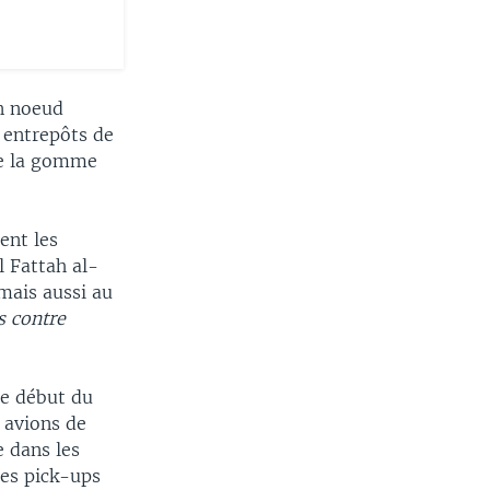
un noeud
 entrepôts de
me la gomme
ent les
l Fattah al-
mais aussi au
s contre
le début du
s avions de
 dans les
des pick-ups