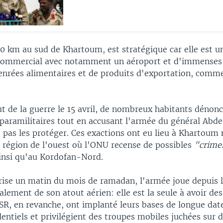
50 km au sud de Khartoum, est stratégique car elle est 
 commercial avec notamment un aéroport et d'immenses
enrées alimentaires et de produits d'exportation, com
t de la guerre le 15 avril, de nombreux habitants dénonc
paramilitaires tout en accusant l'armée du général Abde
 pas les protéger. Ces exactions ont eu lieu à Khartoum 
e région de l'ouest où l'ONU recense de possibles
"crime
insi qu'au Kordofan-Nord.
prise un matin du mois de ramadan, l'armée joue depuis 
palement de son atout aérien: elle est la seule à avoir de
SR, en revanche, ont implanté leurs bases de longue date
dentiels et privilégient des troupes mobiles juchées sur 