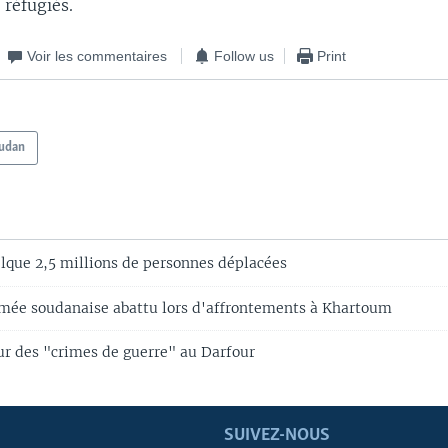
 réfugiés.
Voir les commentaires
Follow us
Print
udan
lque 2,5 millions de personnes déplacées
rmée soudanaise abattu lors d'affrontements à Khartoum
our des "crimes de guerre" au Darfour
SUIVEZ-NOUS