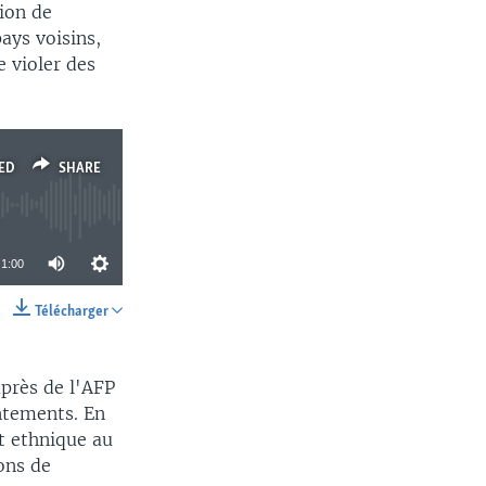
sion de
ays voisins,
 violer des
ED
SHARE
1:00
Télécharger
SHARE
uprès de l'AFP
ontements. En
t ethnique au
ons de