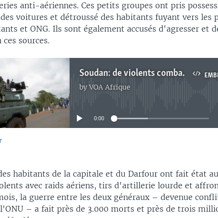
ries anti-aériennes. Ces petits groupes ont pris posses
des voitures et détroussé des habitants fuyant vers les p
ants et ONG. Ils sont également accusés d'agresser et de
 ces sources.
Soudan: de violents combats à Omdurman et dans d’autres villes
EMB
by
VOA Afrique
No media source currently available
0:00
r
EMBED
des habitants de la capitale et du Darfour ont fait état a
lents avec raids aériens, tirs d'artillerie lourde et affr
mois, la guerre entre les deux généraux – devenue confli
l'ONU – a fait près de 3.000 morts et près de trois milli