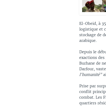
El-Obeid, à 3
logistique et
stockage de d
arabique.
Depuis le débu
exactions des 
Burhane de ne
Darfour, vast
l'humanité"
a
Prise par sur
conflit princi
combat. Les F
quartiers rési