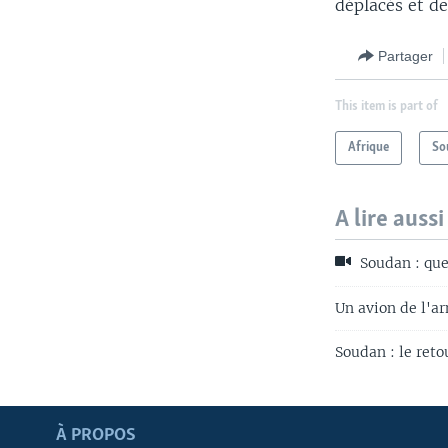
déplacés et de
Partager
This item is part of
Afrique
So
A lire aussi
Soudan : que
Un avion de l'a
Soudan : le ret
Apprenez L'anglais
À PROPOS