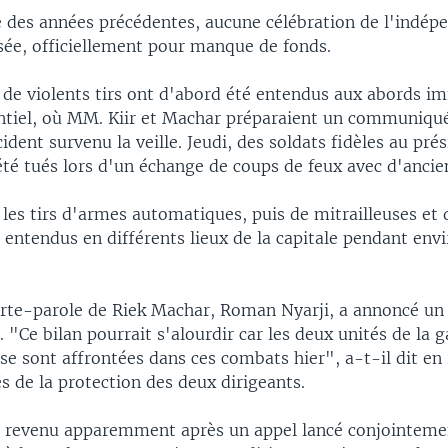
ce des années précédentes, aucune célébration de l'indép
isée, officiellement pour manque de fonds.
, de violents tirs ont d'abord été entendus aux abords i
entiel, où MM. Kiir et Machar préparaient un communiq
ident survenu la veille. Jeudi, des soldats fidèles au prés
été tués lors d'un échange de coups de feux avec d'ancien
 les tirs d'armes automatiques, puis de mitrailleuses et d
 entendus en différents lieux de la capitale pendant env
rte-parole de Riek Machar, Roman Nyarji, a annoncé un 
 "Ce bilan pourrait s'alourdir car les deux unités de la 
 se sont affrontées dans ces combats hier", a-t-il dit en
s de la protection des deux dirigeants.
t revenu apparemment après un appel lancé conjointem