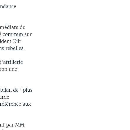
endance
mmédiats du
ué commun sur
ident Kiir
s rebelles.
'artillerie
iron une
bilan de "plus
garde
 référence aux
ent par MM.