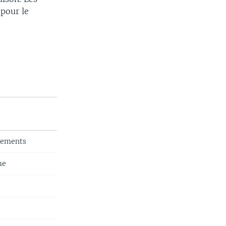
 pour le
ntements
me