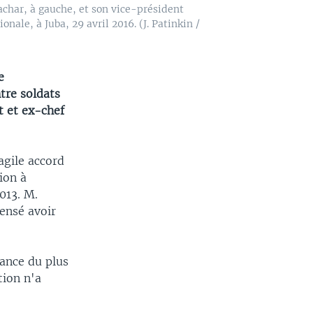
char, à gauche, et son vice-président
ale, à Juba, 29 avril 2016. (J. Patinkin /
e
tre soldats
t et ex-chef
agile accord
lion à
013. M.
censé avoir
dance du plus
tion n'a