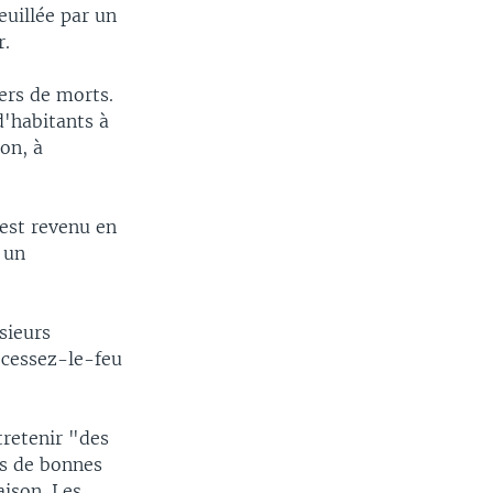
euillée par un
r.
ers de morts.
d'habitants à
ion, à
 est revenu en
r un
sieurs
 cessez-le-feu
tretenir "des
ns de bonnes
aison. Les