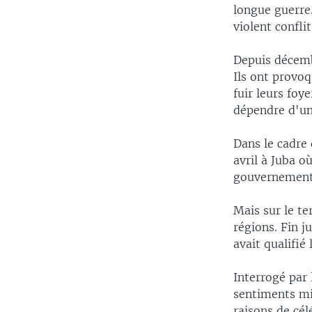
longue guerre.
violent confli
Depuis décembr
Ils ont provoq
fuir leurs foy
dépendre d'un
Dans le cadre 
avril à Juba o
gouvernement 
Mais sur le te
régions. Fin 
avait qualifié
Interrogé par 
sentiments mi
raisons de cél