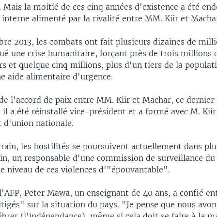
 Mais la moitié de ces cinq années d'existence a été end
t interne alimenté par la rivalité entre MM. Kiir et Macha
e 2013, les combats ont fait plusieurs dizaines de milli
ué une crise humanitaire, forçant près de trois millions 
ers et quelque cinq millions, plus d'un tiers de la populat
e aide alimentaire d'urgence.
de l'accord de paix entre MM. Kiir et Machar, ce dernier
ù il a été réinstallé vice-président et a formé avec M. Kii
d'union nationale.
rrain, les hostilités se poursuivent actuellement dans plu
juin, un responsable d'une commission de surveillance du
 le niveau de ces violences d'"épouvantable".
l'AFP, Peter Mawa, un enseignant de 40 ans, a confié en
tigés" sur la situation du pays. "Je pense que nous avo
ébrer (l'indépendance), même si cela doit se faire à la m