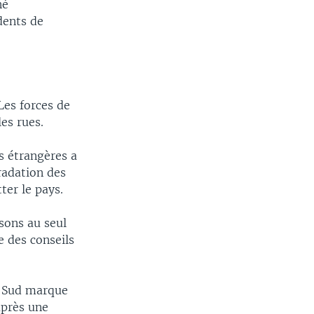
né
idents de
 Les forces de
es rues.
es étrangères a
radation des
ter le pays.
sons au seul
e des conseils
u Sud marque
après une