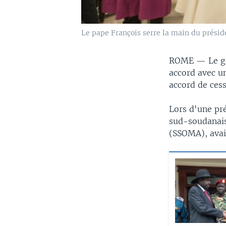
Le pape François serre la main du présid
ROME —
Le g
accord avec un
accord de cess
Lors d'une pr
sud-soudanais
(SSOMA), avaie