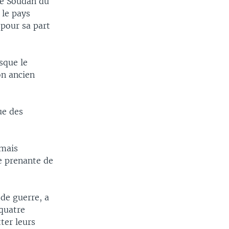
le Soudan du
 le pays
 pour sa part
sque le
on ancien
ue des
 mais
e prenante de
de guerre, a
 quatre
ter leurs