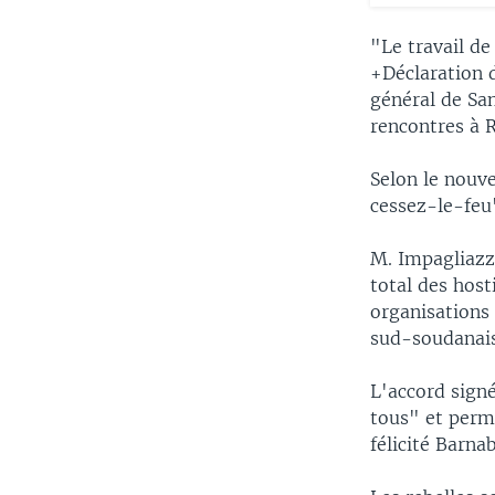
"Le travail de
+Déclaration 
général de San
rencontres à 
Selon le nouve
cessez-le-feu
M. Impagliazzo
total des hosti
organisations 
sud-soudanais
L'accord signé
tous" et perme
félicité Barn