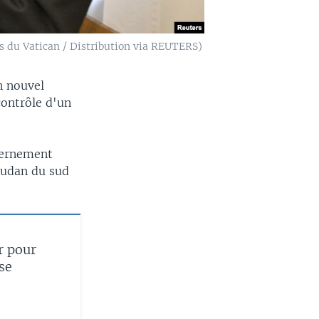
as du Vatican / Distribution via REUTERS)
n nouvel
contrôle d'un
vernement
oudan du sud
r pour
se