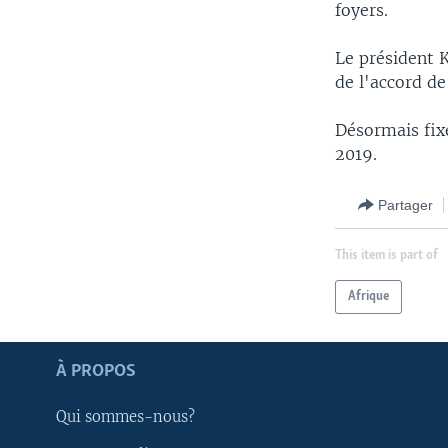
foyers.
Le président K
de l'accord d
Désormais fixé
2019.
Partager
This item is part of
Afrique
Apprenez L'anglais
À PROPOS
SUIVEZ-NOUS
Qui sommes-nous?