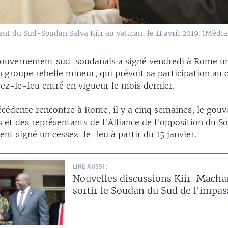
ent du Sud-Soudan Salva Kiir au Vatican, le 11 avril 2019. (Médi
ouvernement sud-soudanais a signé vendredi à Rome u
 groupe rebelle mineur, qui prévoit sa participation au 
ez-le-feu entré en vigueur le mois dernier.
écédente rencontre à Rome, il y a cinq semaines, le gou
 et des représentants de l'Alliance de l'opposition du S
nt signé un cessez-le-feu à partir du 15 janvier.
LIRE AUSSI :
Nouvelles discussions Kiir-Macha
sortir le Soudan du Sud de l'impas