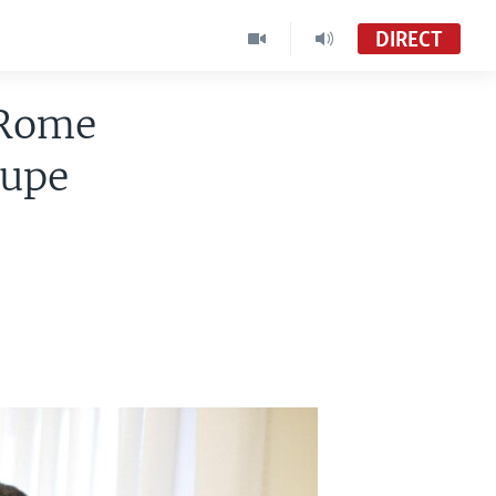
DIRECT
 Rome
oupe