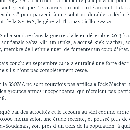
ont engagés à chercher "la meilleure paix possible pour 
 soulignent que "les causes qui ont porté au conflit dans
ésolues" pour parvenir à une solution durable, a déclaré
nt de la SSOMA, le général Thomas Cirillo Swaka.
Sud a sombré dans la guerre civile en décembre 2013 lor
soudanais Salva Kiir, un Dinka, a accusé Riek Machar, s
t, membre de l'ethnie nuer, de fomenter un coup d'État.
paix conclu en septembre 2018 a entraîné une forte décr
 s'ils n'ont pas complètement cessé.
e la SSOMA ne sont toutefois pas affiliés à Riek Machar,
des groupes armes indépendants, qui n'étaient pas parti
18.
rqué par des atrocités et le recours au viol comme arme 
80.000 morts selon une étude récente, et poussé plus de
d-Soudanais, soit près d'un tiers de la population, à quit