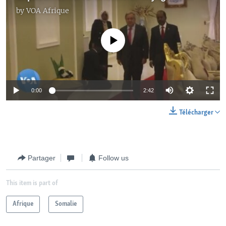
by
VOA Afrique
No media source currently available
0:00
2:42
Télécharger
Partager
Follow us
This item is part of
Afrique
Somalie