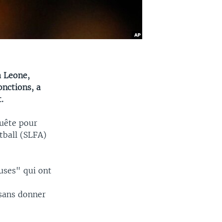
a Leone,
onctions, a
.
quête pour
tball (SLFA)
uses" qui ont
 sans donner