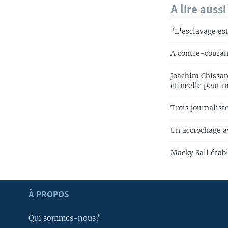
A lire aussi
"L'esclavage es
A contre-couran
Joachim Chissan
étincelle peut m
Trois journalist
Un accrochage a
Macky Sall établ
Apprenez L'anglais
À PROPOS
SUIVEZ-NOUS
Qui sommes-nous?