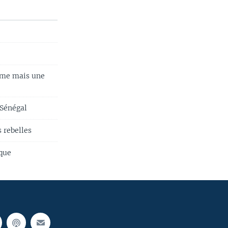
ème mais une
 Sénégal
 rebelles
ique