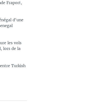
nde Fraport,
Sénégal d'une
Senegal
re les vols
 lors de la
entre Turkish