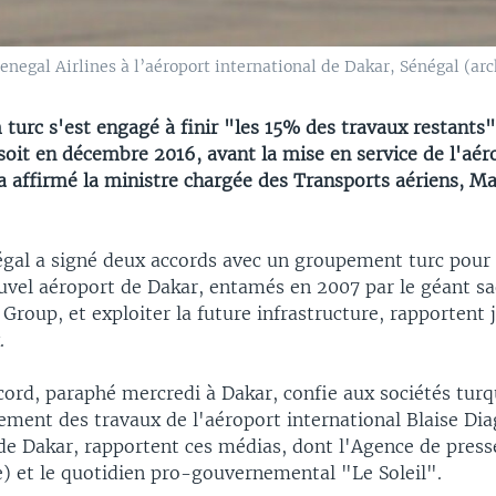
Senegal Airlines à l’aéroport international de Dakar, Sénégal (arc
turc s'est engagé à finir "les 15% des travaux restants"
soit en décembre 2016, avant la mise en service de l'aé
, a affirmé la ministre chargée des Transports aériens, 
égal a signé deux accords avec un groupement turc pour 
uvel aéroport de Dakar, entamés en 2007 par le géant s
roup, et exploiter la future infrastructure, rapportent j
.
cord, paraphé mercredi à Dakar, confie aux sociétés tu
ement des travaux de l'aéroport international Blaise Dia
 de Dakar, rapportent ces médias, dont l'Agence de press
e) et le quotidien pro-gouvernemental "Le Soleil".