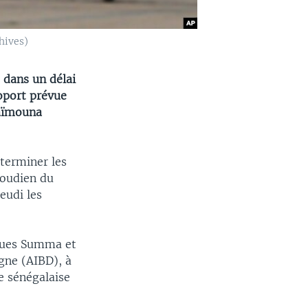
hives)
 dans un délai
roport prévue
Maïmouna
terminer les
aoudien du
eudi les
rques Summa et
gne (AIBD), à
e sénégalaise