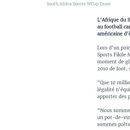
South Africa Soccer WCup Draw
L'Afrique du S
au football ca
américaine d'
Lors d'un poin
Sports Fikile
moment de glo
2010 de foot, 
"Que 10 milli
légalité n'équ
apporter des p
"Nous sommes 
un pot-de-vin.
sommes prêts 