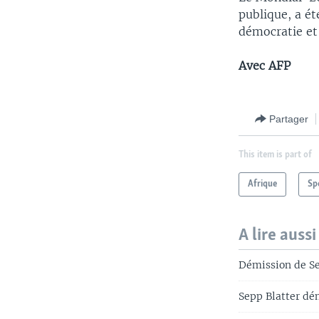
publique, a ét
démocratie et 
Avec AFP
Partager
This item is part of
Afrique
Sp
A lire aussi
Démission de Sep
Sepp Blatter dé