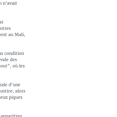
n n'avait
st
autres
ent au Mali,
ns condition
rende des
tout", où les
rale d'une
ustice, alors
deux piques
 apparition