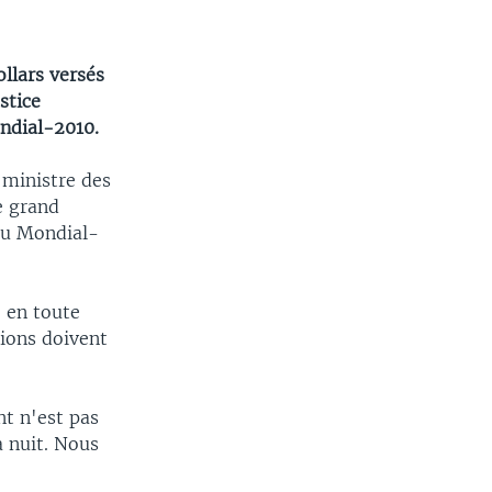
ollars versés
stice
ndial-2010.
 ministre des
e grand
du Mondial-
 en toute
tions doivent
t n'est pas
a nuit. Nous