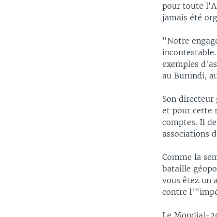
pour toute l'A
jamais été org
"Notre engage
incontestable.
exemples d'as
au Burundi, a
Son directeur 
et pour cette 
comptes. Il de
associations 
Comme la sema
bataille géopo
vous êtez un a
contre l'"impé
Le Mondial-20