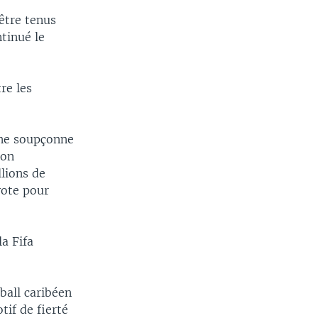
 être tenus
tinué le
re les
ine soupçonne
ion
lions de
vote pour
la Fifa
tball caribéen
tif de fierté