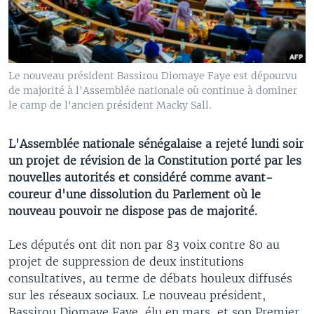
Le nouveau président Bassirou Diomaye Faye est dépourvu
de majorité à l'Assemblée nationale où continue à dominer
le camp de l'ancien président Macky Sall.
L'Assemblée nationale sénégalaise a rejeté lundi soir
un projet de révision de la Constitution porté par les
nouvelles autorités et considéré comme avant-
coureur d'une dissolution du Parlement où le
nouveau pouvoir ne dispose pas de majorité.
Les députés ont dit non par 83 voix contre 80 au
projet de suppression de deux institutions
consultatives, au terme de débats houleux diffusés
sur les réseaux sociaux. Le nouveau président,
Bassirou Diomaye Faye, élu en mars, et son Premier