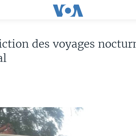
iction des voyages noctur
al