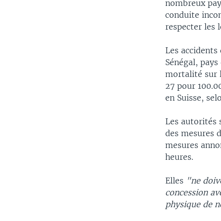
nombreux pays
conduite inco
respecter les 
Les accidents
Sénégal, pays 
mortalité sur 
27 pour 100.0
en Suisse, se
Les autorités 
des mesures dé
mesures annon
heures.
Elles
"ne doiv
concession ave
physique de n