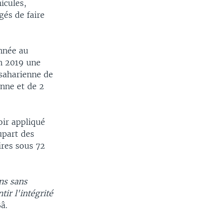
icules,
gés de faire
année au
en 2019 une
bsaharienne de
nne et de 2
oir appliqué
upart des
ires sous 72
ns sans
ir l'intégrité
â.