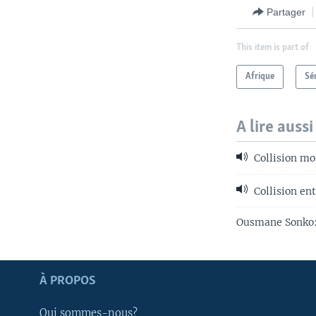
Partager
This item is part of
Afrique
Sé
A lire aussi
Collision mo
Collision ent
Ousmane Sonko: 
Apprenez L'anglais
À PROPOS
SUIVEZ-NOUS
Qui sommes-nous?