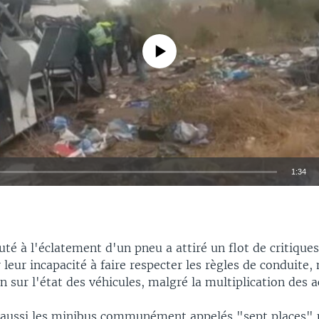
No media source currently available
1:34
EMBED
é à l'éclatement d'un pneu a attiré un flot de critiques
 leur incapacité à faire respecter les règles de conduite, 
 sur l'état des véhicules, malgré la multiplication des a
 aussi les minibus communément appelés "sept places" 