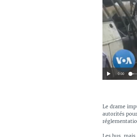
0:00
Le drame imput
autorités pour
réglementation
Les bus, mais