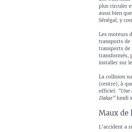
plus circuler 
aussi bien qu
Sénégal, y com
Les moteurs d
transports de 
transports de
transformés, 
installer sur 
La collision 
(centre), à qu
officiel.
"Une d
Dakar"
lundi 
Maux de l
L'accident a 