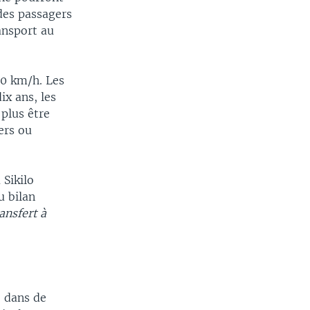
des passagers
width
px
ansport au
90 km/h. Les
ix ans, les
plus être
ers ou
 Sikilo
u bilan
ansfert à
e dans de