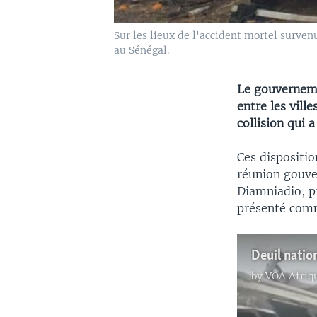
Sur les lieux de l'accident mortel surven
au Sénégal.
Le gouvernemen
entre les vill
collision qui 
Ces dispositio
réunion gouve
Diamniadio, p
présenté comm
Deuil natio
by
VOA Afriq