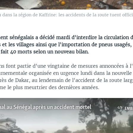
u dans la région de Kaffrine: les accidents de la route tuent of
t sénégalais a décidé mardi d'interdire la circulation d
es et les villages ainsi que l'importation de pneus usagés
a fait 40 morts selon un nouveau bilan.
ns font partie d'une vingtaine de mesures annoncées à l
rnementale organisée en urgence lundi dans la nouvelle 
rès de Dakar, au lendemain de l'accident de la route la
e le plus meurtrier des dernières années.
nal au Sénégal après un accident mortel
EMB
ue