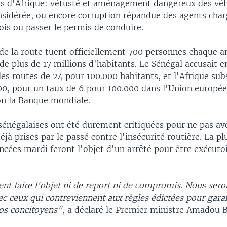
 d'Afrique: vétusté et aménagement dangereux des véh
nsidérée, ou encore corruption répandue des agents char
lois ou passer le permis de conduire.
 de la route tuent officiellement 700 personnes chaque 
de plus de 17 millions d'habitants. Le Sénégal accusait 
les routes de 24 pour 100.000 habitants, et l'Afrique su
00, pour un taux de 6 pour 100.000 dans l'Union europée
lon la Banque mondiale.
sénégalaises ont été durement critiquées pour ne pas av
jà prises par le passé contre l'insécurité routière. La pl
cées mardi feront l'objet d'un arrêté pour être exécuto
ent faire l'objet ni de report ni de compromis. Nous sero
c ceux qui contreviennent aux règles édictées pour garant
os concitoyens"
, a déclaré le Premier ministre Amadou B