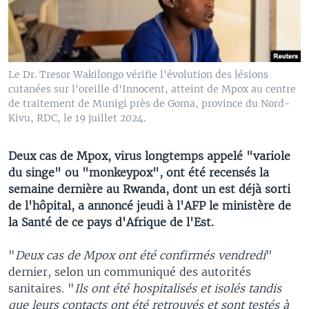
Le Dr. Tresor Wakilongo vérifie l'évolution des lésions
cutanées sur l'oreille d'Innocent, atteint de Mpox au centre
de traitement de Munigi près de Goma, province du Nord-
Kivu, RDC, le 19 juillet 2024.
Deux cas de Mpox, virus longtemps appelé "variole
du singe" ou "monkeypox", ont été recensés la
semaine dernière au Rwanda, dont un est déjà sorti
de l'hôpital, a annoncé jeudi à l'AFP le ministère de
la Santé de ce pays d'Afrique de l'Est.
"
Deux cas de Mpox ont été confirmés vendredi
"
dernier, selon un communiqué des autorités
sanitaires. "
Ils ont été hospitalisés et isolés tandis
que leurs contacts ont été retrouvés et sont testés à