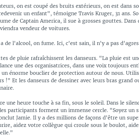
teurs, on est coupé des bruits extérieurs, on est dans 
edevenir un enfant", témoigne Travis Kruger, 31 ans. S
ume de Captain America, il sue à grosses gouttes. Dans
eviendra vendeur de voitures.
 a de l'alcool, on fume. Ici, c'est sain, il n'y a pas d'agres
es de pluie rafraîchissent les danseurs. "La pluie est un
lance une des organisatrices, dans une voix toujours ent
 un énorme bouclier de protection autour de nous. Utili
s !" Et les danseurs de dessiner avec leurs bras grand o
naire.
re une heure touche à sa fin, sous le soleil. Dans le sile
 les participants forment un immense cercle. "Soyez un 
onclut Jamie. Il y a des millions de façons d'être un supe
ire, aidez votre collègue qui croule sous le boulot, aid
elle."