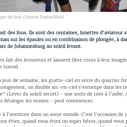
ique du Sud. (Darren Taylor/VOA)
ait des fous. Ils sont des centaines, lunettes d'aviateur s
man sur les épaules ou en combinaison de plongée, à da
arc de Johannesburg au soleil levant.
n fait des écouteurs et laissent libre cours à leur imagi
 travail.
n jour de semaine, les gratte-ciel en verre du quartier fi
rougeoient, un double arc-en-ciel s'estompe dans les n
e" (Lever du soleil secret) - une sorte de rave à l'aube, s
ns déranger les voisins - peut commencer.
e à l'aventure dans un autre monde. C'est l'occasion de 
vous étiez, quand vous étiez un super héros, quand vous