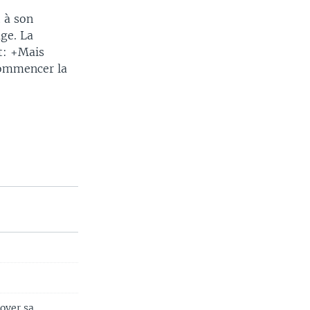
t à son
ge. La
nt: +Mais
 commencer la
nover sa