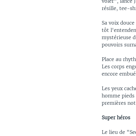
voler", lance
résille, tee-
Sa voix douce 
tôt l'entenden
mystérieuse de
pouvoirs surna
Place au rhyt
Les corps engo
encore embués
Les yeux cach
homme pieds n
premières not
Super héros
Le lieu de "Se