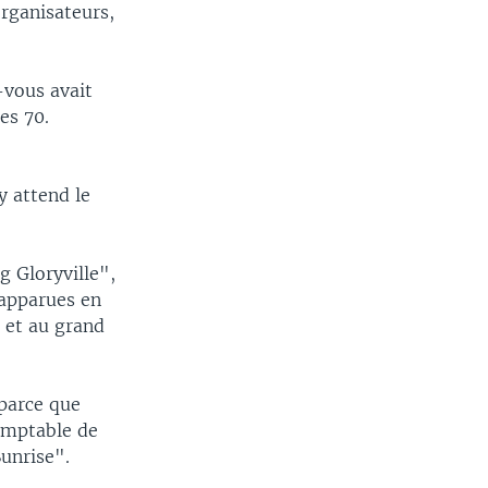
organisateurs,
-vous avait
es 70.
y attend le
g Gloryville",
 apparues en
e et au grand
 parce que
omptable de
Sunrise".