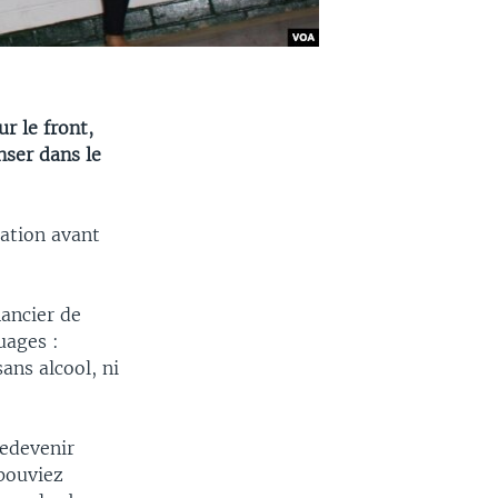
ur le front,
nser dans le
nation avant
nancier de
uages :
ans alcool, ni
redevenir
 pouviez