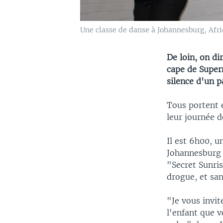
Une classe de danse à Johannesburg, Afr
De loin, on dir
cape de Super
silence d'un p
Tous portent e
leur journée de
Il est 6h00, u
Johannesburg 
"Secret Sunris
drogue, et sa
"Je vous invit
l'enfant que 