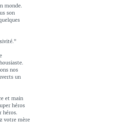
son monde.
ous son
 quelques
sivité."
e
housiaste.
sons nos
uverts un
nce et main
super héros
r héros.
ez votre mère