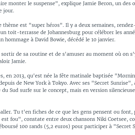
aire monter le suspense", explique Jamie Beron, un des 
e jour.
le thème est "super héros". Il y a deux semaines, rendez
 un toit-terrasse de Johannesburg pour célébrer les anné
un hommage à David Bowie, décédé le 10 janvier.
 sortir de sa routine et de s'amuser au moment où on s'
aloir Jamie.
s, en 2013, qu'est née la fête matinale baptisée "Mornin
 depuis de New York à Tokyo. Avec ses "Secret Sunrise",
e du Sud surfe sur le concept, mais en version silencieus
 aller. Tu t'en fiches de ce que les gens pensent ou font,
 est fou", constate entre deux chansons Niki Coetsee, c
éboursé 100 rands (5,2 euros) pour participer à "Secret 