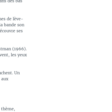
ans des bas
nes de lève-
 la bande son
découvre ses
atman (1966).
vent, les yeux
nchent. Un
 aux
e thème,