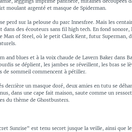
 Jamie, leggings imprimé panthère, mitaines découpées d
shirt moulant argenté et masque de Spiderman.
se perd sur la pelouse du parc Innesfree. Mais les centai
t dans des écouteurs sans fil high tech. En fond sonore,
 Man of Steel, où le petit Clark Kent, futur Superman, 
turels.
hm and blues et à la voix chaude de Lavern Baker dans B
urdis se déplient, les jambes se réveillent, les bras se lè
 de sommeil commencent à pétiller.
és derrière un masque doré, deux amies en tutu se déha
us, dans une cape fait maison, saute comme un ressort
es du thème de Ghostbusters.
cret Sunrise" est tenu secret jusque la veille, ainsi que l