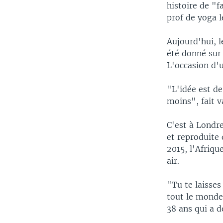
histoire de "f
prof de yoga l
Aujourd'hui, 
été donné sur
L'occasion d'
"L'idée est de
moins", fait v
C'est à Londre
et reproduite
2015, l'Afriqu
air.
"Tu te laisses
tout le monde
38 ans qui a d