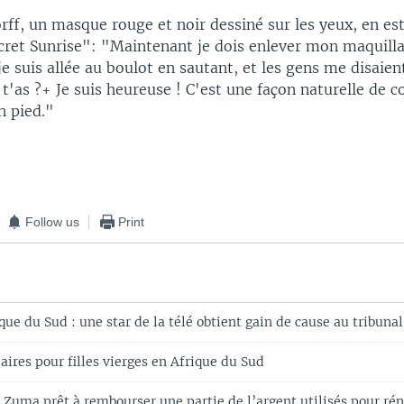
ff, un masque rouge et noir dessiné sur les yeux, en es
ret Sunrise": "Maintenant je dois enlever mon maquilla
 je suis allée au boulot en sautant, et les gens me disaie
t'as ?+ Je suis heureuse ! C'est une façon naturelle de
n pied."
Follow us
Print
ue du Sud : une star de la télé obtient gain de cause au tribunal
aires pour filles vierges en Afrique du Sud
 Zuma prêt à rembourser une partie de l’argent utilisés pour ré