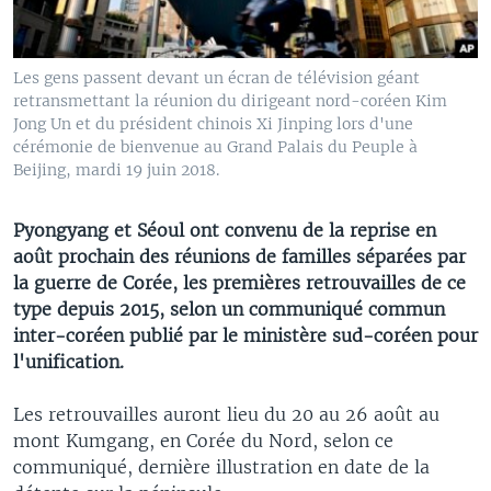
Les gens passent devant un écran de télévision géant
retransmettant la réunion du dirigeant nord-coréen Kim
Jong Un et du président chinois Xi Jinping lors d'une
cérémonie de bienvenue au Grand Palais du Peuple à
Beijing, mardi 19 juin 2018.
Pyongyang et Séoul ont convenu de la reprise en
août prochain des réunions de familles séparées par
la guerre de Corée, les premières retrouvailles de ce
type depuis 2015, selon un communiqué commun
inter-coréen publié par le ministère sud-coréen pour
l'unification.
Les retrouvailles auront lieu du 20 au 26 août au
mont Kumgang, en Corée du Nord, selon ce
communiqué, dernière illustration en date de la