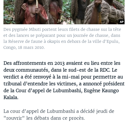
Des pygmée Mbuti portent leurs filets de chasse sur la tête
et des lances se préparant pour un journée de chasse, dans
la Réserve de faune à okapis en dehors de la ville d'Epulu,
Congo, 18 mars 2010.
Des affrontements en 2013 avaient eu lieu entre les
deux communautés, dans le sud-est de la RDC. Le
verdict a été renvoyé à la mi-mai pour permettre au
tribunal d’entendre les victimes, a annoncé président
de la Cour d'appel de Lubumbashi, Eugène Kaungo
Kalala.
La cour d'appel de Lubumbashi a décidé jeudi de
"rouvrir" les débats dans ce procès.