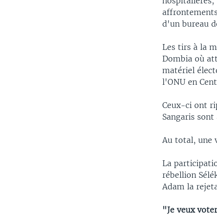
hospitalières,
affrontements 
d'un bureau de
Les tirs à la 
Dombia où att
matériel élect
l'ONU en Cent
Ceux-ci ont ri
Sangaris sont 
Au total, une 
La participati
rébellion Sél
Adam la rejeta
"Je veux vote