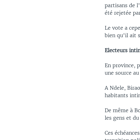
partisans de l
été rejetée pa
Le vote a cepe
bien qu'il ai
Electeurs inti
En province, p
une source au 
A Ndele, Birao
habitants int
De même à Bos
les gens et du
Ces échéances 