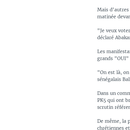
Mais d'autres
matinée devan
"Je veux voter
déclaré Abakar
Les manifestan
grands "OUI" 
"On est là, on
sénégalais Bal
Dans un commu
PK5 qui ont br
scrutin référe
De même, la pa
chrétiennes e