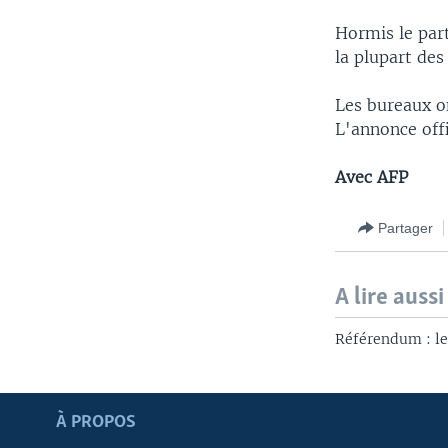
Hormis le part
la plupart des
Les bureaux o
L'annonce offi
Avec AFP
Partager
A lire aussi
Référendum : les
Apprenez L'anglais
À PROPOS