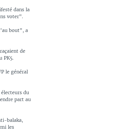
festé dans la
ns voter".
u'au bout", a
raçaient de
u PK5.
FP le général
 électeurs du
rendre part au
nti-balaka,
mi les