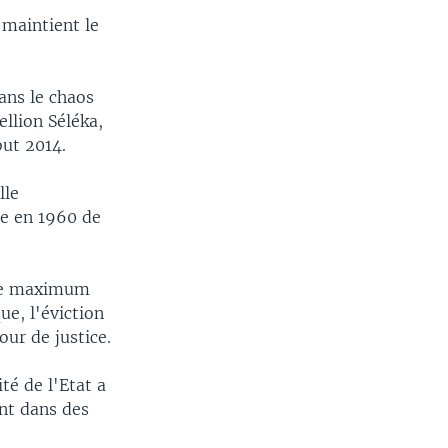
 maintient le
ans le chaos
llion Séléka,
but 2014.
lle
ce en 1960 de
bre maximum
ue, l'éviction
ur de justice.
té de l'Etat a
nt dans des