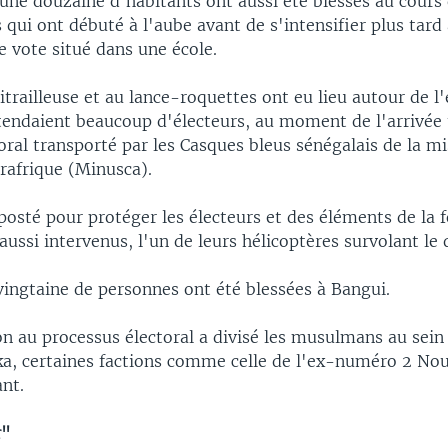
 une douzaine d'habitants ont aussi été blessés au cours
qui ont débuté à l'aube avant de s'intensifier plus tard
 vote situé dans une école.
mitrailleuse et au lance-roquettes ont eu lieu autour de l
endaient beaucoup d'électeurs, au moment de l'arrivée 
oral transporté par les Casques bleus sénégalais de la m
rafrique (Minusca).
posté pour protéger les électeurs et des éléments de la f
aussi intervenus, l'un de leurs hélicoptères survolant le 
vingtaine de personnes ont été blessées à Bangui.
on au processus électoral a divisé les musulmans au sein
éka, certaines factions comme celle de l'ex-numéro 2 No
nt.
r"