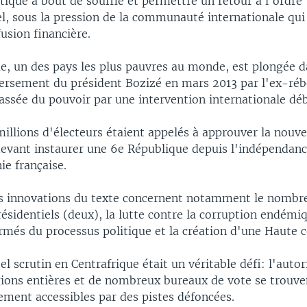
itique à bout de souffle et permettre un retour à l'ordre
l, sous la pression de la communauté internationale qui
usion financière.
ue, un des pays les plus pauvres au monde, est plongée d
versement du président Bozizé en mars 2013 par l'ex-rébe
ssée du pouvoir par une intervention internationale dé
illions d'électeurs étaient appelés à approuver la nouve
devant instaurer une 6e République depuis l'indépendan
ie française.
es innovations du texte concernent notamment le nom
sidentiels (deux), la lutte contre la corruption endémiq
més du processus politique et la création d'une Haute co
el scrutin en Centrafrique était un véritable défi: l'autori
gions entières et de nombreux bureaux de vote se trouve
ement accessibles par des pistes défoncées.