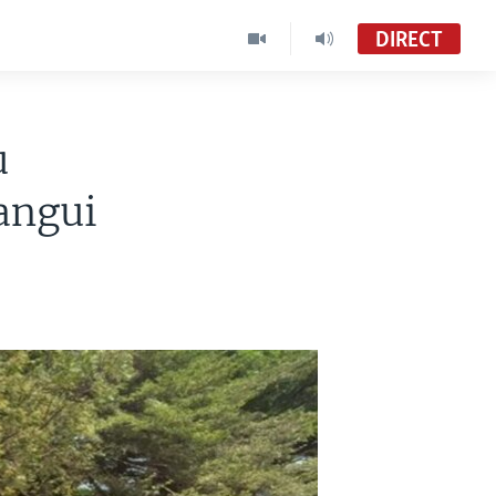
DIRECT
u
angui