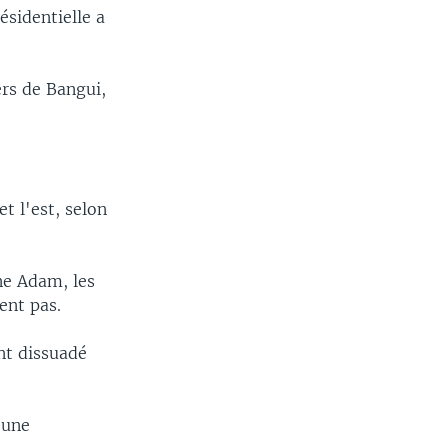
ésidentielle a
ers de Bangui,
t l'est, selon
ne Adam, les
ent pas.
nt dissuadé
 une