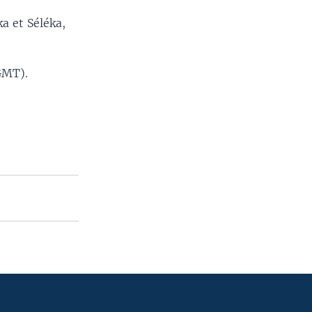
a et Séléka,
GMT).
.