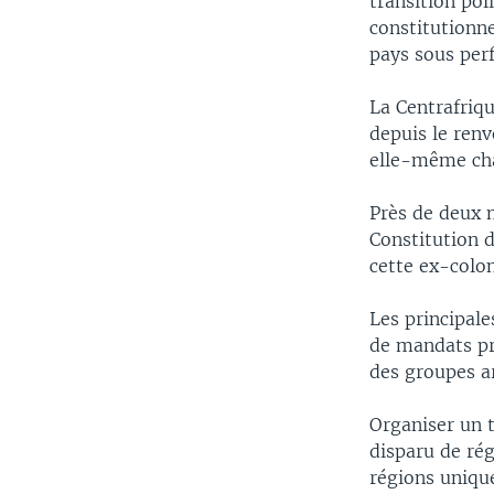
transition pol
constitutionne
pays sous perf
La Centrafriq
depuis le ren
elle-même cha
Près de deux m
Constitution 
cette ex-colon
Les principal
de mandats pré
des groupes ar
Organiser un t
disparu de ré
régions uniqu