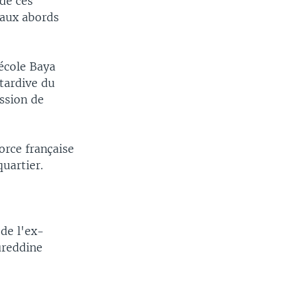
 de ces
 aux abords
'école Baya
tardive du
ission de
orce française
quartier.
 de l'ex-
ureddine