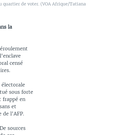
 quartier de voter. (VOA Afrique/Tatiana
ns la
déroulement
l'enclave
oral censé
ires.
 électorale
ctué sous forte
t frappé en
sans et
 de l'AFP.
 De sources