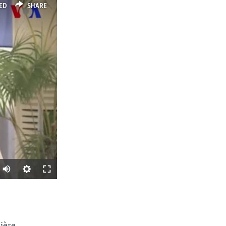
ED
SHARE
SHARE
ière