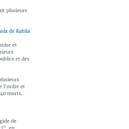
it plusieurs
oix de Kabila
ordre et
sieurs
ublics et des
plusieurs
e l'ordre et
 40 morts.
égide de
17", en