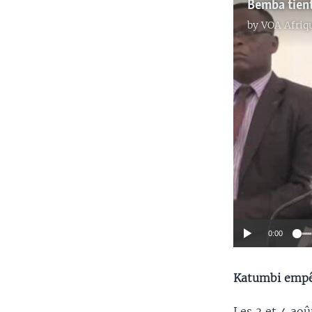
Bemba tient
by
VOA Afriq
0:00
Katumbi empê
Les 3 et 4 aoû