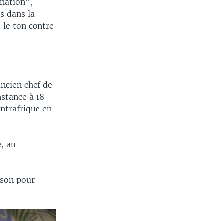
ination",
s dans la
 le ton contre
ancien chef de
stance à 18
ntrafrique en
e, au
ison pour