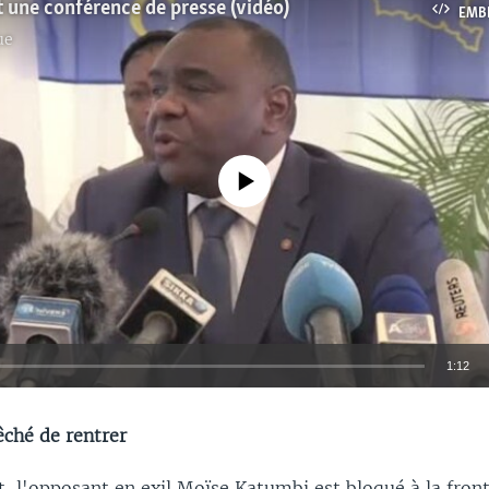
 une conférence de presse (vidéo)
EMB
ue
No media source currently available
1:12
EMBED
ché de rentrer
t, l'opposant en exil Moïse Katumbi est bloqué à la front