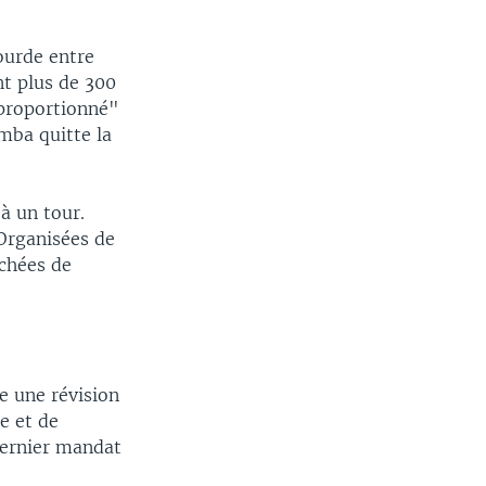
ourde entre
t plus de 300
sproportionné"
mba quitte la
à un tour.
 Organisées de
achées de
e une révision
le et de
dernier mandat