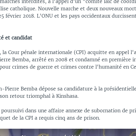
marches interdites, à l'appel d'un "comité laïc de coord
glise catholique. Nouvelle marche et deux nouveaux mort
25 février 2018. L'ONU et les pays occidentaux durcissent
é et candidat
, la Cour pénale internationale (CPI) acquitte en appel l'
ierre Bemba, arrêté en 2008 et condamné en première in
 pour crimes de guerre et crimes contre l'humanité en Ce
n-Pierre Bemba dépose sa candidature à la présidentiell
son retour triomphal à Kinshasa.
s poursuivi dans une affaire annexe de subornation de pr
rquet de la CPI a requis cinq ans de prison.