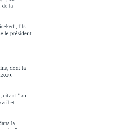
 de la
sekedi, fils
se le président
ins, dont la
 2019.
, citant "au
vril et
dans la