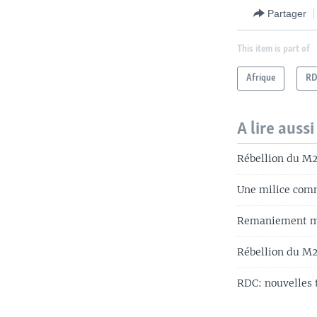
Partager
This item is part of
Afrique
R
A lire aussi
Rébellion du M2
Une milice comm
Remaniement mi
Rébellion du M2
RDC: nouvelles t