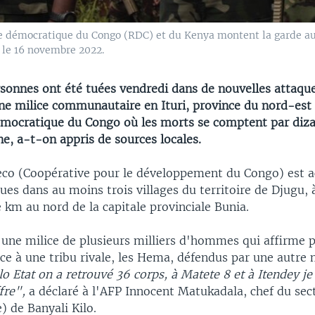
e démocratique du Congo (RDC) et du Kenya montent la garde au
, le 16 novembre 2022.
sonnes ont été tuées vendredi dans de nouvelles attaque
une milice communautaire en Ituri, province du nord-est 
mocratique du Congo où les morts se comptent par diza
e, a-t-on appris de sources locales.
eco (Coopérative pour le développement du Congo) est a
ues dans au moins trois villages du territoire de Djugu, 
 km au nord de la capitale provinciale Bunia.
 une milice de plusieurs milliers d'hommes qui affirme p
ce à une tribu rivale, les Hema, défendus par une autre m
lo Etat on a retrouvé 36 corps, à Matete 8 et à Itendey je
ffre",
a déclaré à l'AFP Innocent Matukadala, chef du sec
) de Banyali Kilo.