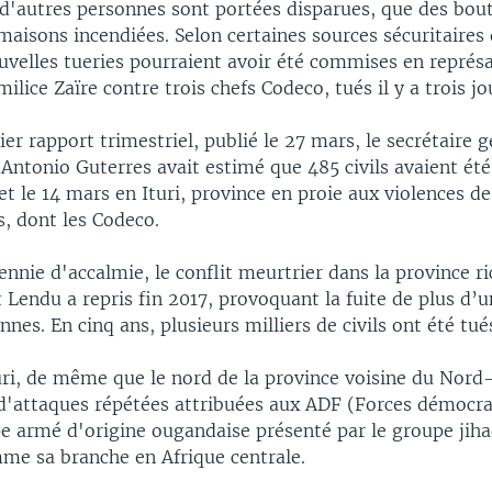
 d'autres personnes sont portées disparues, que des bou
 maisons incendiées. Selon certaines sources sécuritaires 
uvelles tueries pourraient avoir été commises en représa
ilice Zaïre contre trois chefs Codeco, tués il y a trois jo
er rapport trimestriel, publié le 27 mars, le secrétaire 
Antonio Guterres avait estimé que 485 civils avaient été
t le 14 mars en Ituri, province en proie aux violences de
, dont les Codeco.
nnie d'accalmie, le conflit meurtrier dans la province ri
Lendu a repris fin 2017, provoquant la fuite de plus d’u
nes. En cinq ans, plusieurs milliers de civils ont été tué
uri, de même que le nord de la province voisine du Nord-
 d'attaques répétées attribuées aux ADF (Forces démocr
pe armé d'origine ougandaise présenté par le groupe jiha
me sa branche en Afrique centrale.