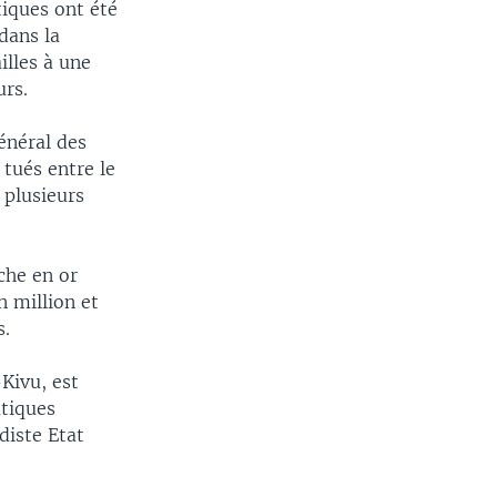
tiques ont été
dans la
illes à une
urs.
général des
 tués entre le
 plusieurs
che en or
n million et
s.
Kivu, est
atiques
diste Etat