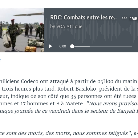
RDC: Combats entre les rebelles du M23 et des miliciens "Wazalendo"
EMB
by
VOA Afrique
No media source currently available
0:00
r
EMBED
 miliciens Codeco ont attaqué à partir de 05H00 du matin
 trois heures plus tard. Robert Basiloko, président de la s
ur, indique de son côté que 35 personnes ont été tuées à
emmes et 17 hommes et 8 à Matete.
"Nous avons proviso
nique journée de ce vendredi dans le secteur de Banyali 
ce sont des morts, des morts, nous sommes fatigués",
a-