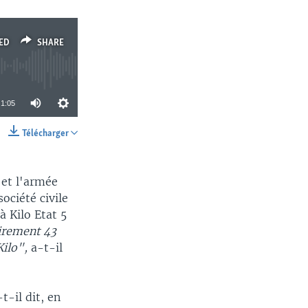
ED
SHARE
1:05
Télécharger
SHARE
 et l'armée
ociété civile
 Kilo Etat 5
irement 43
Kilo",
a-t-il
t-il dit, en