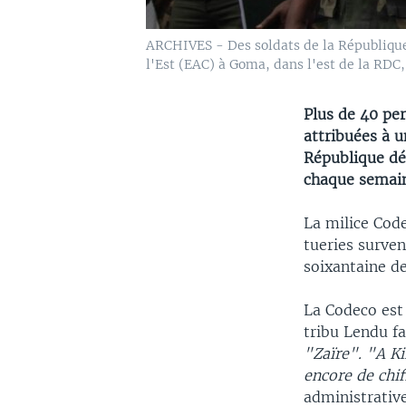
ARCHIVES - Des soldats de la Républiqu
l'Est (EAC) à Goma, dans l'est de la RDC
Plus de 40 per
attribuées à 
République dé
chaque semain
La milice Cod
tueries surven
soixantaine de
La Codeco est
tribu Lendu fa
"Zaïre". "A Ki
encore de chi
administrative