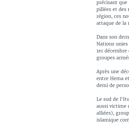
précisant que
pillées et des
région, ces no
attaque de la m
Dans son derni
Nations unies 
1er décembre e
groupes armés
Après une déce
entre Hema et 
demi de person
Le sud de l'It
aussi victime
alliées), grou
islamique com