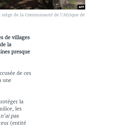
 siège de la Communauté de l'Afrique de
s de villages
de la
ines presque
ccusée de ces
à une
rotéger la
ilice, les
 n'ai pas
teur (entité