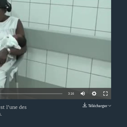
able
3:16
Télécharger
st l’une des
EMBED
.