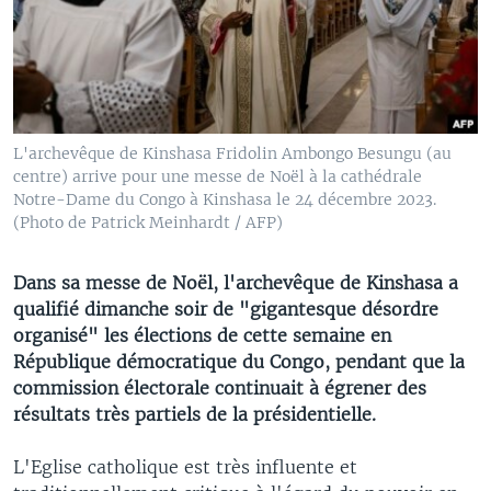
L'archevêque de Kinshasa Fridolin Ambongo Besungu (au
centre) arrive pour une messe de Noël à la cathédrale
Notre-Dame du Congo à Kinshasa le 24 décembre 2023.
(Photo de Patrick Meinhardt / AFP)
Dans sa messe de Noël, l'archevêque de Kinshasa a
qualifié dimanche soir de "gigantesque désordre
organisé" les élections de cette semaine en
République démocratique du Congo, pendant que la
commission électorale continuait à égrener des
résultats très partiels de la présidentielle.
L'Eglise catholique est très influente et