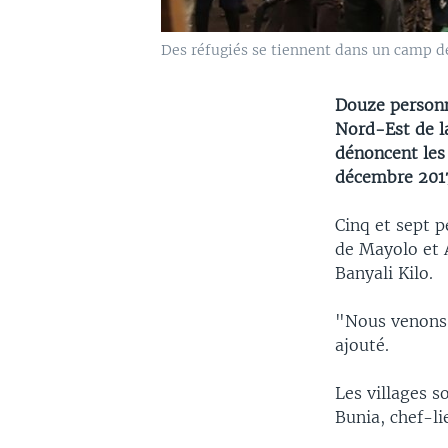
Des réfugiés se tiennent dans un camp de d
Douze personne
Nord-Est de l
dénoncent les
décembre 201
Cinq et sept p
de Mayolo et 
Banyali Kilo.
"Nous venons d
ajouté.
Les villages s
Bunia, chef-lie