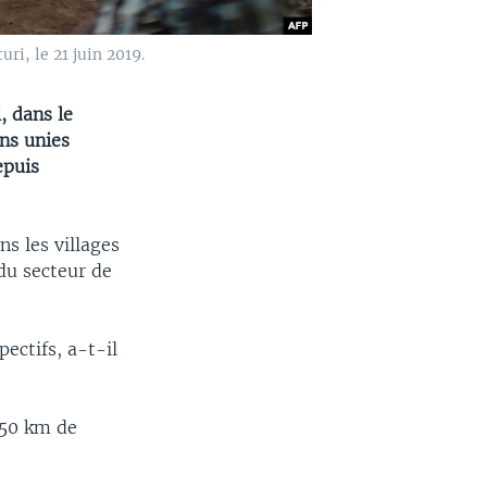
ri, le 21 juin 2019.
, dans le
ns unies
epuis
s les villages
du secteur de
ectifs, a-t-il
 50 km de