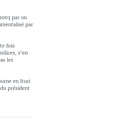
 2003 par un
umentalisé par
te fois
ilices, s'en
as les
urne en Ituri
 du président