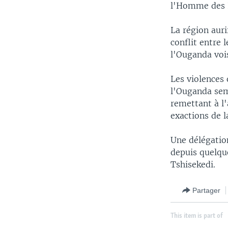
l'Homme des N
La région auri
conflit entre
l'Ouganda vois
Les violences 
l'Ouganda sem
remettant à l'
exactions de l
Une délégatio
depuis quelqu
Tshisekedi.
Partager
This item is part of