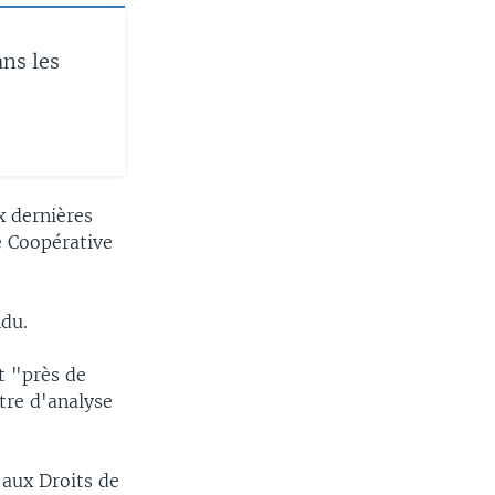
ns les
x dernières
e Coopérative
du.
t "près de
tre d'analyse
 aux Droits de