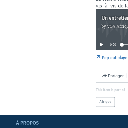
vis-à-vis de l
by
VOA Afriq
0:00
Pop-out playe
Partager
This item is part of
Afrique
Apprenez L'anglais
À PROPOS