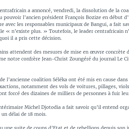
entrafricain a annoncé, vendredi, la dissolution de la coa
u pouvoir l’ancien président François Bozize en début d
e avec les responsables municipaux de Bangui, a fait sav
lle « n’existe plus. » Toutefois, le leader centrafricain n
uoi il a pris cette décision.
cains attendent des mesures de mise en œuvre concrète d
rme notre confrère Jean-Christ Zoungéré du journal Le C
e l’ancienne coalition Séléka ont été mis en cause dans
actions, notamment des vols de voitures, pillages, viols
ont forcé des dizaines de milliers de personnes à fuir leu
ntérimaire Michel Djotodia a fait savoir qu’il entend org
 un délai de 18 mois.
u une suite de coups d’Etat et de rebellions depuis son