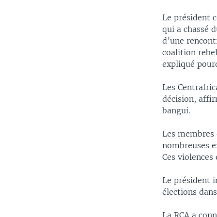
Le président c
qui a chassé d
d’une rencontr
coalition rebe
expliqué pourq
Les Centrafri
décision, affi
bangui.
Les membres d
nombreuses ex
Ces violences 
Le président i
élections dans
La RCA a conn