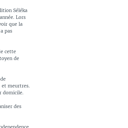
lition Séléka
’année. Lors
oir que la
’a pas
e cette
itoyen de
 de
 et meurtres.
r domicile.
aniser des
 independence