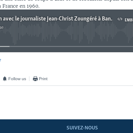
a France en 1960.
Un entretien avec le journaliste Jean-Christ Zoungéré à Bangui
EMB
ue
No media source currently available
r
EMBED
Follow us
Print
SUIVEZ-NOUS