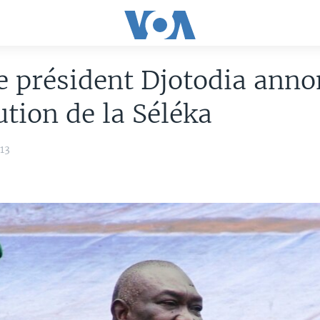
e président Djotodia anno
ution de la Séléka
13